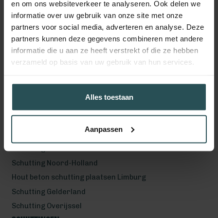
en om ons websiteverkeer te analyseren. Ook delen we
Volg ons!
informatie over uw gebruik van onze site met onze
partners voor social media, adverteren en analyse. Deze
partners kunnen deze gegevens combineren met andere
informatie die u aan ze heeft verstrekt of die ze hebben
Werkgebied
verzameld op basis van uw gebruik van hun services.
Hout beton schutting plaatsen Helmond
Hout beton schutting plaatsen Vught
Alles toestaan
Hout beton schutting plaatsen Den Bosch
Hout beton schutting plaatsen Uden
Aanpassen
Schutting Noord-Brabant
Schutting Zuid-Holland
Schutting Noord-Holland
Hout beton schutting plaatsen Limburg
Schutting Gelderland
Schutting Overijssel