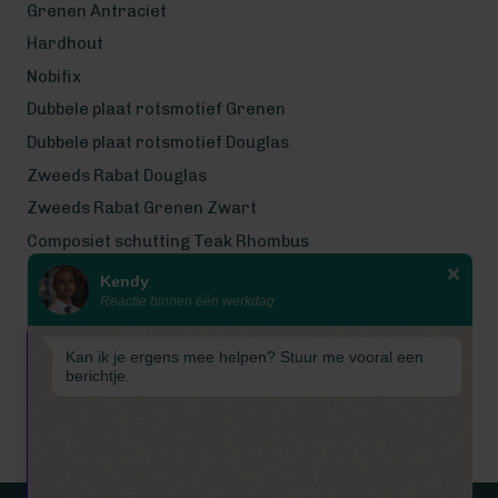
Grenen Antraciet
Hardhout
Nobifix
Dubbele plaat rotsmotief Grenen
Dubbele plaat rotsmotief Douglas
Zweeds Rabat Douglas
Zweeds Rabat Grenen Zwart
Composiet schutting Teak Rhombus
Kendy
Wij werken met eerlijke
Reactie binnen één werkdag
gecertificeerde houtsoorten
Wij zijn even met bouwvak! Van 7
Kan ik je ergens mee helpen? Stuur me vooral een
tot en met 16 augustus is
berichtje.
Schuttingkampioen gesloten
wegens de bouwvak. 📞 De
telefoon is in deze periode
gesloten. 📧 Ook worden e-mails
tijdelijk niet beantwoord. Vanaf