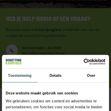
Heb je hulp nodig of een vraag?
Bezoek onze
contactpagina
of bereik ons via de
volgende contactmogelijkheden
Bel ons 0492 - 313 008
Wij helpen je graag verder
Mail ons
Antwoord binnen één werkdag
App ons
Toestemming
Details
Over
Handig toch?
Deze website maakt gebruik van cookies
We gebruiken cookies om content en advertenties te
personaliseren, om functies voor social media te bieden