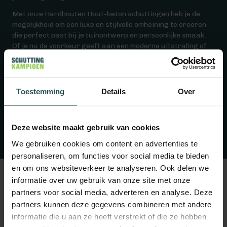
Met onze Hardhouten Hout-beton schuttingen heb je de
mogelijkheid om een luxe en stijlvolle omheining te creëren
die perfect past bij je tuinontwerp en persoonlijke smaak.
Of je nu de voorkeur geeft aan een moderne uitstraling of
een meer traditionele ambiance, deze schuttingen voegen
een vleugje luxe toe aan elke buitenruimte.
Kies voor kwaliteit, elegantie en duurzaamheid met onze
Toestemming
Details
Over
Hardhouten Hout-beton schuttingen. Transformeer je tuin
en geniet jarenlang van een prachtige en luxe omheining.
Ontdek vandaag nog de mogelijkheden en verrijk je
buitenruimte met onze Hardhouten Hout-beton
Deze website maakt gebruik van cookies
schuttingen.
We gebruiken cookies om content en advertenties te
personaliseren, om functies voor social media te bieden
en om ons websiteverkeer te analyseren. Ook delen we
informatie over uw gebruik van onze site met onze
partners voor social media, adverteren en analyse. Deze
partners kunnen deze gegevens combineren met andere
informatie die u aan ze heeft verstrekt of die ze hebben
Montagewijze schuttingdelen