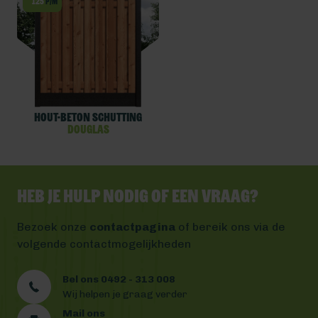
125
p/m
Hout-beton schutting
Douglas
Heb je hulp nodig of een vraag?
Bezoek onze
contactpagina
of bereik ons via de
volgende contactmogelijkheden
Bel ons 0492 - 313 008
Wij helpen je graag verder
Mail ons