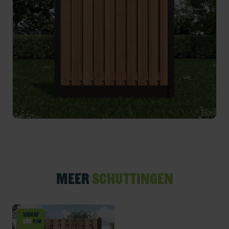
Meer
schuttingen
Vanaf
105
p/m