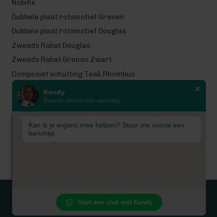
Nobifix
Dubbele plaat rotsmotief Grenen
Dubbele plaat rotsmotief Douglas
Zweeds Rabat Douglas
Zweeds Rabat Grenen Zwart
Composiet schutting Teak Rhombus
Kendy
Wij werken met eerlijke
Reactie binnen één werkdag
gecertificeerde houtsoorten
Wij zijn even met bouwvak! Van 7
Kan ik je ergens mee helpen? Stuur me vooral een
tot en met 16 augustus is
berichtje.
Schuttingkampioen gesloten
wegens de bouwvak. 📞 De
telefoon is in deze periode
gesloten. 📧 Ook worden e-mails
tijdelijk niet beantwoord. Vanaf
17 augustus staan wij weer
© 2026 Schuttingkampioen
1
Start een chat met Kendy
uitgerust voor u klaar!
Privacyverklaring
Cookiebeleid
Cookievoorkeuren
Algemene
voorwaarden