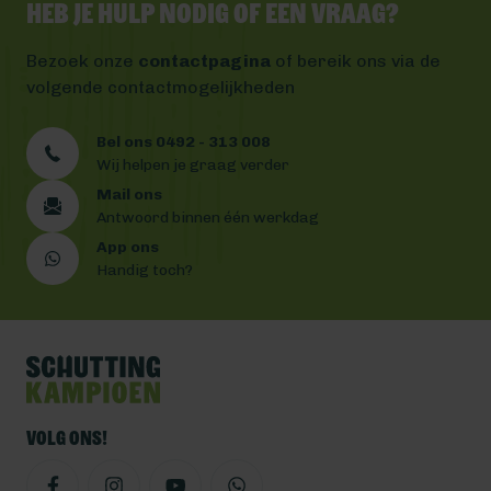
Heb je hulp nodig of een vraag?
Bezoek onze
contactpagina
of bereik ons via de
volgende contactmogelijkheden
Bel ons 0492 - 313 008
Wij helpen je graag verder
Mail ons
Antwoord binnen één werkdag
App ons
Handig toch?
Volg ons!