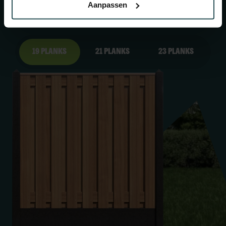
aan jou!
Aanpassen
19 Planks
21 Planks
23 Planks