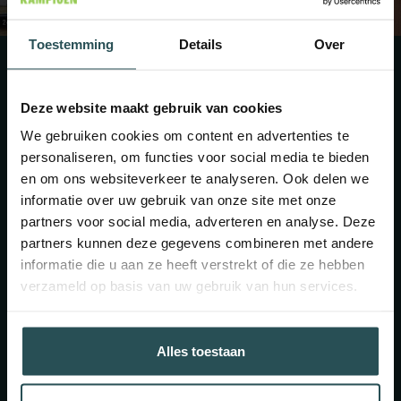
Toestemming
Details
Over
Deze website maakt gebruik van cookies
Daarom een Hardhouten
We gebruiken cookies om content en advertenties te
schutting
personaliseren, om functies voor social media te bieden
van Schutting Kampioen
en om ons websiteverkeer te analyseren. Ook delen we
informatie over uw gebruik van onze site met onze
Met 19 planken krijg je een subtiele textuur,
partners voor social media, adverteren en analyse. Deze
ideaal voor een evenwichtige look. Kies
partners kunnen deze gegevens combineren met andere
voor 21 planken voor een robuustere
informatie die u aan ze heeft verstrekt of die ze hebben
uitstraling en een sterke visuele impact. Ga
verzameld op basis van uw gebruik van hun services.
voor 23 planken als je maximale privacy en
een weelderige uitstraling wilt. De juiste
hoeveelheid planken geeft jouw schutting
Alles toestaan
de gewenste stijl en functionaliteit. Welke
uitstraling past bij jouw tuin? De keuze is