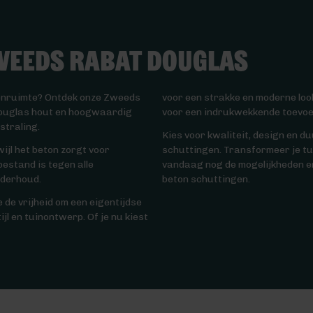
weeds Rabat Douglas
itenruimte? Ontdek onze Zweeds
voor een strakke en moderne look
douglas hout en hoogwaardig
voor een indrukwekkende toevoe
straling.
Kies voor kwaliteit, design en
ijl het beton zorgt voor
schuttingen. Transformeer je tu
estand is tegen alle
vandaag nog de mogelijkheden e
nderhoud.
beton schuttingen.
de vrijheid om een eigentijdse
ijl en tuinontwerp. Of je nu kiest