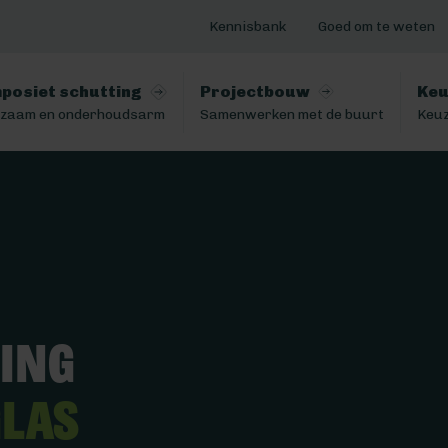
Kennisbank
Goed om te weten
posiet schutting
Projectbouw
Keu
zaam en onderhoudsarm
Samenwerken met de buurt
Keuz
ting
glas