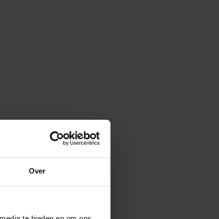
Over
 media te bieden en om ons