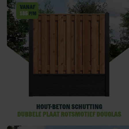
Vanaf
185
p/m
Hout-beton schutting
dubbele plaat rotsmotief Douglas