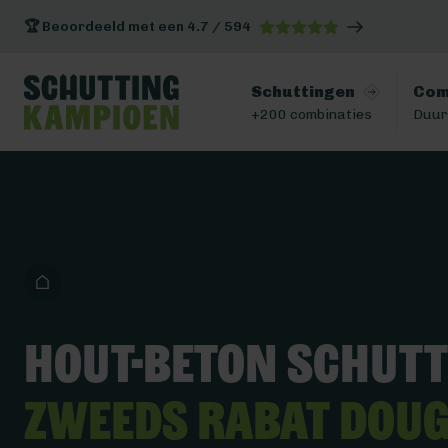
🏆 Beoordeeld met een 4.7 / 594
Schuttingen
Com
+200 combinaties
Duur
Hout-beton schut
Zweeds Rabat Dou