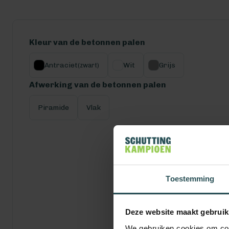
Kleur van de betonnen palen
Antraciet
Wit
Grijs
(zwart)
Afwerking van de betonnen palen
Piramide
Vlak
Toestemming
Deze website maakt gebruik
We gebruiken cookies om cont