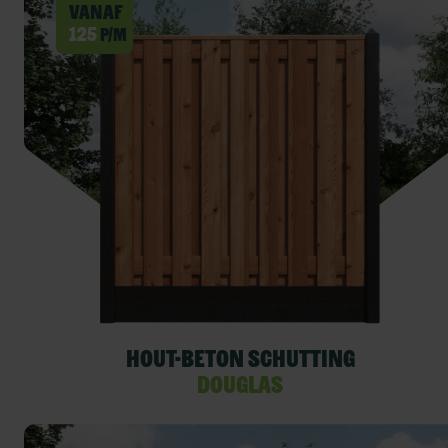
Vanaf
125
p/m
Hout-beton schutting
Douglas