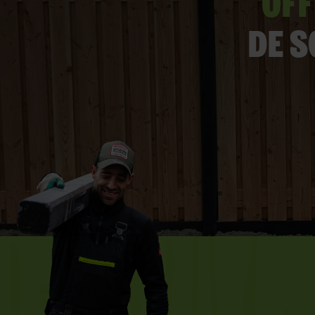
Off
De s