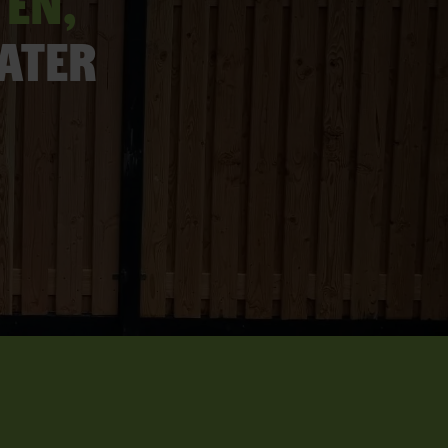
ten,
later