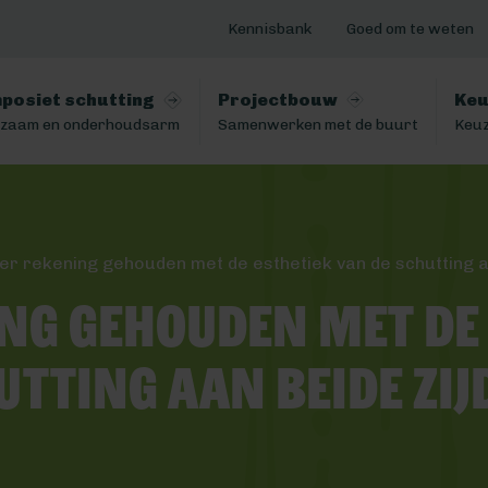
Kennisbank
Goed om te weten
posiet schutting
Projectbouw
Keu
zaam en onderhoudsarm
Samenwerken met de buurt
Keuz
er rekening gehouden met de esthetiek van de schutting a
ng gehouden met de 
utting aan beide zij