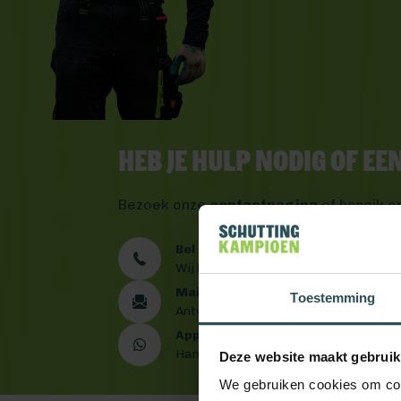
Heb je hulp nodig of e
Bezoek onze
contactpagina
of bereik o
Bel ons 0492 - 313 008
Wij helpen je graag verder
Mail ons
Toestemming
Antwoord binnen één werkdag
App ons
Handig toch?
Deze website maakt gebruik
We gebruiken cookies om cont