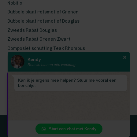
Nobifix
Dubbele plaat rotsmotief Grenen
Dubbele plaat rotsmotief Douglas
Zweeds Rabat Douglas
Zweeds Rabat Grenen Zwart
Composiet schutting Teak Rhombus
Kendy
Wij werken met eerlijke
Reactie binnen één werkdag
gecertificeerde houtsoorten
Wij zijn even met bouwvak! Van 7
Kan ik je ergens mee helpen? Stuur me vooral een
tot en met 16 augustus is
berichtje.
Schuttingkampioen gesloten
wegens de bouwvak. 📞 De
telefoon is in deze periode
gesloten. 📧 Ook worden e-mails
tijdelijk niet beantwoord. Vanaf
17 augustus staan wij weer
© 2026 Schuttingkampioen
1
Start een chat met Kendy
uitgerust voor u klaar!
Privacyverklaring
Cookiebeleid
Cookievoorkeuren
Algemene
voorwaarden