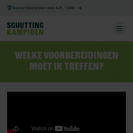
🏆 Beoordeeld met een 4.6 / 595
Welke voorbereidingen
moet ik treffen?