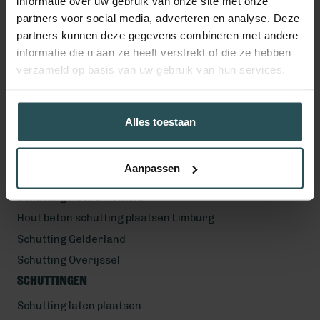
informatie over uw gebruik van onze site met onze
partners voor social media, adverteren en analyse. Deze
partners kunnen deze gegevens combineren met andere
Werkgebied
informatie die u aan ze heeft verstrekt of die ze hebben
verzameld op basis van uw gebruik van hun services.
Hout beton schutting plaatsen Helmond
Hout beton schutting plaatsen Vught
Hout beton schutting plaatsen Den Bosch
Alles toestaan
Hout beton schutting plaatsen Uden
Schutting Noord-Brabant
Aanpassen
Schutting Zuid-Holland
Schutting Noord-Holland
Hout beton schutting plaatsen Limburg
Schutting Gelderland
Schutting Overijssel
Schuttingen
Schutting laten plaatsen