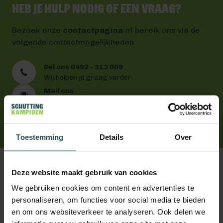
Heb je hulp nodig of een vraag?
Bezoek onze
contactpagina
of bereik ons via de
volgende contactmogelijkheden
Bel ons 0492 - 313 008
Wij helpen je graag verder
Mail ons
Antwoord binnen één werkdag
App ons
Handig toch?
Toestemming
Details
Over
Deze website maakt gebruik van cookies
We gebruiken cookies om content en advertenties te
personaliseren, om functies voor social media te bieden
Volg ons!
en om ons websiteverkeer te analyseren. Ook delen we