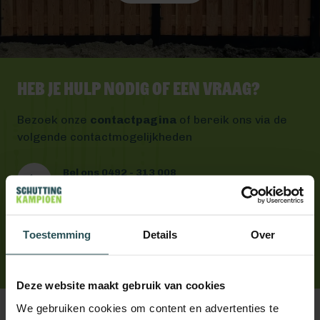
Heb je hulp nodig of een vraag?
Bezoek onze
contactpagina
of bereik ons via de
volgende contactmogelijkheden
Bel ons 0492 - 313 008
Wij helpen je graag verder
Mail ons
Antwoord binnen één werkdag
Toestemming
Details
Over
App ons
Handig toch?
Deze website maakt gebruik van cookies
We gebruiken cookies om content en advertenties te