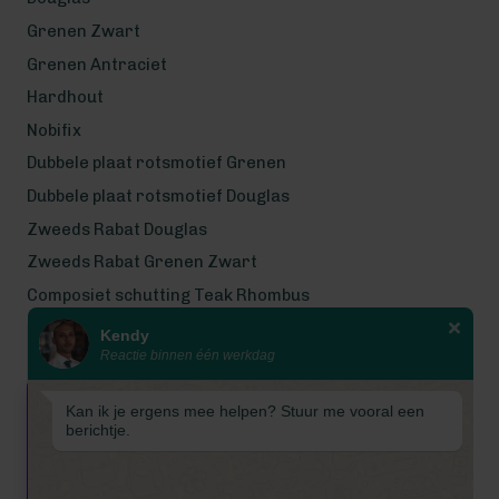
Grenen Zwart
Grenen Antraciet
Hardhout
Nobifix
Dubbele plaat rotsmotief Grenen
Dubbele plaat rotsmotief Douglas
Zweeds Rabat Douglas
Zweeds Rabat Grenen Zwart
Composiet schutting Teak Rhombus
Kendy
Wij werken met eerlijke
Reactie binnen één werkdag
gecertificeerde houtsoorten
Wij zijn even met bouwvak! Van 7
Kan ik je ergens mee helpen? Stuur me vooral een
tot en met 16 augustus is
berichtje.
Schuttingkampioen gesloten
wegens de bouwvak. 📞 De
telefoon is in deze periode