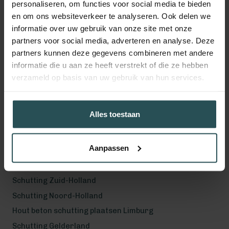
personaliseren, om functies voor social media te bieden
en om ons websiteverkeer te analyseren. Ook delen we
informatie over uw gebruik van onze site met onze
Volg ons!
partners voor social media, adverteren en analyse. Deze
partners kunnen deze gegevens combineren met andere
informatie die u aan ze heeft verstrekt of die ze hebben
verzameld op basis van uw gebruik van hun services.
Werkgebied
Hout beton schutting plaatsen Helmond
Alles toestaan
Hout beton schutting plaatsen Vught
Hout beton schutting plaatsen Den Bosch
Aanpassen
Hout beton schutting plaatsen Uden
Schutting Noord-Brabant
Schutting Zuid-Holland
Schutting Noord-Holland
Hout beton schutting plaatsen Limburg
Schutting Gelderland