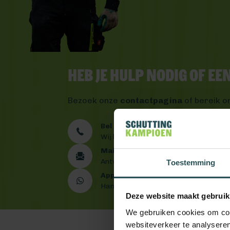
Heb je hulp nodig of e
Bezoek onze
contactpagina
of bereik o
Bel ons 0492 - 313 008
Wij helpen je graag verder
Mail ons
Antwoord binnen één werkdag
Toestemming
App ons
Handig toch?
Deze website maakt gebruik
We gebruiken cookies om cont
websiteverkeer te analyseren