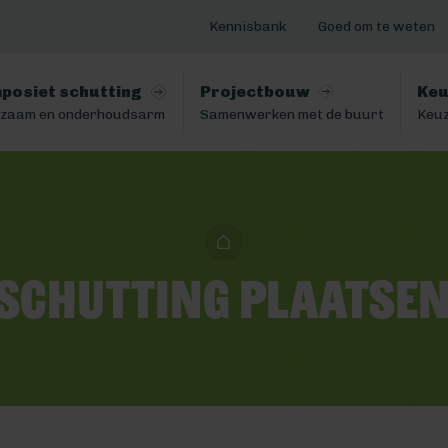
Kennisbank
Goed om te weten
posiet schutting
Projectbouw
Keu
zaam en onderhoudsarm
Samenwerken met de buurt
Keuz
 schutting plaatse