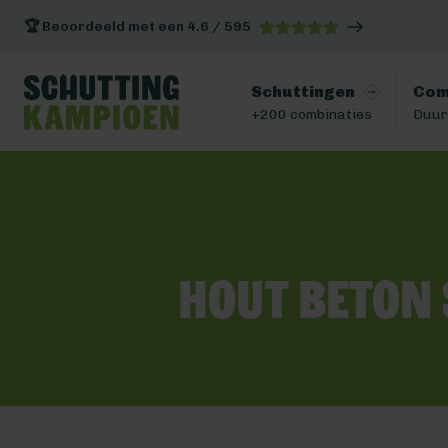
🏆 Beoordeeld met een 4.6 / 595
Schuttingen
Com
+200 combinaties
Duur
Hout beton