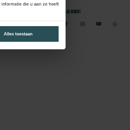
nformatie die u aan ze heeft
Volg ons!
Alles toestaan