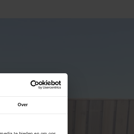
Over
 media te bieden en om ons