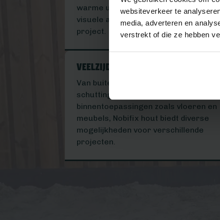
warme uitstraling die bijdraagt aan d
websiteverkeer te analyseren
visuele aantrekkingskracht van elk
media, adverteren en analys
project.
verstrekt of die ze hebben v
Veelzijdige toepassingen
Van buitentoepassingen zoals
schuttingen en terrassen tot
binnentoepassingen zoals vloeren en
meubels, Nobifix hout biedt diverse
mogelijkheden voor verschillende
projecten.