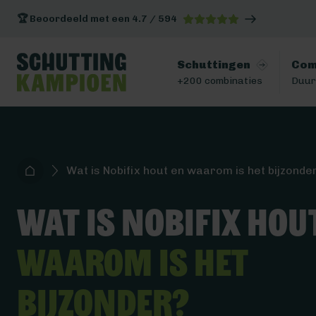
🏆 Beoordeeld met een 4.7 / 594
Schuttingen
Com
+200 combinaties
Duur
Wat is Nobifix hout en waarom is het bijzonde
Wat is Nobifix hou
waarom is het
bijzonder?