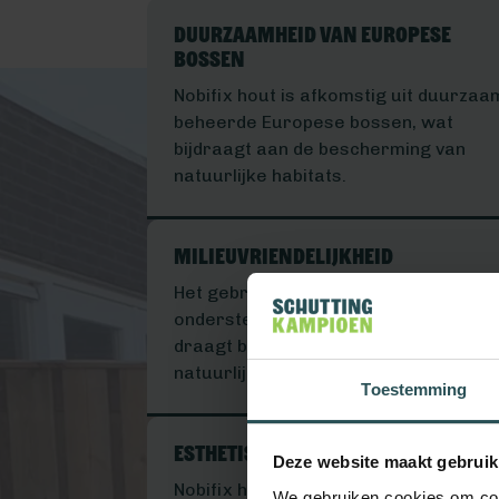
Duurzaamheid van Europese
bossen
Nobifix hout is afkomstig uit duurzaa
beheerde Europese bossen, wat
bijdraagt aan de bescherming van
natuurlijke habitats.
Milieuvriendelijkheid
Het gebruik van Nobifix hout
ondersteunt duurzaam bosbeheer en
draagt bij aan het behoud van
natuurlijke hulpbronnen.
Toestemming
Esthetische uitstraling
Deze website maakt gebruik
Nobifix hout heeft een natuurlijke,
We gebruiken cookies om cont