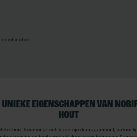
en combinaties
 unieke eigenschappen van Nobi
hout
bifix hout kenmerkt zich door zijn duurzaamheid, natuurli
rduurzaming en herkomst uit duurzaam beheerde Europ