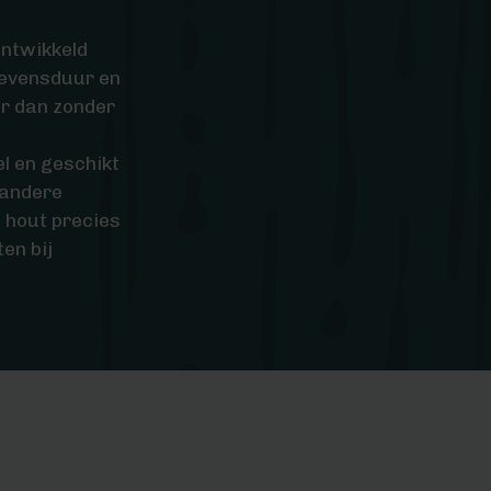
ontwikkeld
levensduur en
r dan zonder
l en geschikt
 andere
x hout precies
en bij