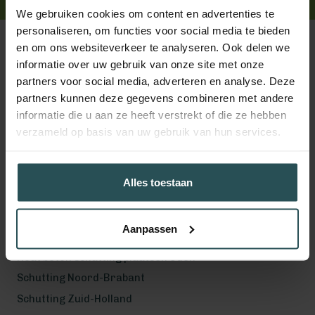
We gebruiken cookies om content en advertenties te
personaliseren, om functies voor social media te bieden
en om ons websiteverkeer te analyseren. Ook delen we
informatie over uw gebruik van onze site met onze
partners voor social media, adverteren en analyse. Deze
Volg ons!
partners kunnen deze gegevens combineren met andere
informatie die u aan ze heeft verstrekt of die ze hebben
verzameld op basis van uw gebruik van hun services.
Werkgebied
Alles toestaan
Hout beton schutting plaatsen Helmond
Hout beton schutting plaatsen Vught
Aanpassen
Hout beton schutting plaatsen Den Bosch
Hout beton schutting plaatsen Uden
Schutting Noord-Brabant
Schutting Zuid-Holland