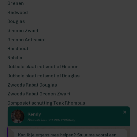
Grenen
Redwood
Douglas
Grenen Zwart
Grenen Antraciet
Hardhout
Nobifix
Dubbele plaat rotsmotief Grenen
Dubbele plaat rotsmotief Douglas
Zweeds Rabat Douglas
Zweeds Rabat Grenen Zwart
Composiet schutting Teak Rhombus
Kendy
Wij werken met eerlijke
Reactie binnen één werkdag
gecertificeerde houtsoorten
Wij zijn even met bouwvak! Van 7
Kan ik je ergens mee helpen? Stuur me vooral een