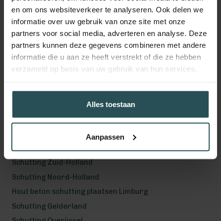
en om ons websiteverkeer te analyseren. Ook delen we
Volg ons!
informatie over uw gebruik van onze site met onze
partners voor social media, adverteren en analyse. Deze
partners kunnen deze gegevens combineren met andere
informatie die u aan ze heeft verstrekt of die ze hebben
verzameld op basis van uw gebruik van hun services.
Werkgebied
Hout beton schutting plaatsen Helmond
Hout beton schutting plaatsen Vught
Alles toestaan
Hout beton schutting plaatsen Den Bosch
Hout beton schutting plaatsen Uden
Aanpassen
Schutting Noord-Brabant
Schutting Zuid-Holland
Schutting Noord-Holland
Hout beton schutting plaatsen Limburg
Schutting Gelderland
Schutting Overijssel