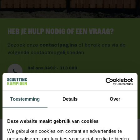
Heb je hulp nodig of een vraag?
Bezoek onze
contactpagina
of bereik ons via de
volgende contactmogelijkheden
Bel ons 0492 - 313 008
Wij helpen je graag verder
Mail ons
Antwoord binnen één werkdag
App ons
Toestemming
Details
Over
Handig toch?
Deze website maakt gebruik van cookies
We gebruiken cookies om content en advertenties te
personaliseren, om functies voor social media te bieden