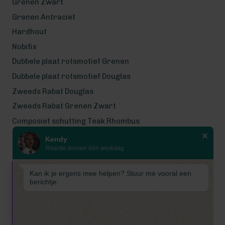
Grenen Zwart
Grenen Antraciet
Hardhout
Nobifix
Dubbele plaat rotsmotief Grenen
Dubbele plaat rotsmotief Douglas
Zweeds Rabat Douglas
Zweeds Rabat Grenen Zwart
Composiet schutting Teak Rhombus
Kendy
Wij werken met eerlijke
Reactie binnen één werkdag
gecertificeerde houtsoorten
Wij zijn even met bouwvak! Van 7
Kan ik je ergens mee helpen? Stuur me vooral een
tot en met 16 augustus is
berichtje.
Schuttingkampioen gesloten
wegens de bouwvak. 📞 De
telefoon is in deze periode
gesloten. 📧 Ook worden e-mails