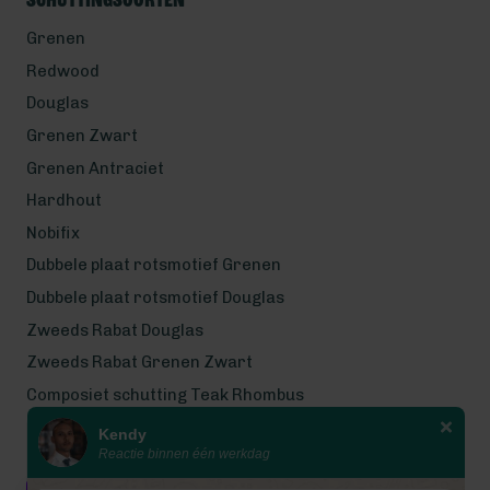
Schuttingsoorten
Grenen
Redwood
Douglas
Grenen Zwart
Grenen Antraciet
Hardhout
Nobifix
Dubbele plaat rotsmotief Grenen
Dubbele plaat rotsmotief Douglas
Zweeds Rabat Douglas
Zweeds Rabat Grenen Zwart
Composiet schutting Teak Rhombus
Kendy
Wij werken met eerlijke
Reactie binnen één werkdag
gecertificeerde houtsoorten