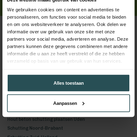
Handig toch?
We gebruiken cookies om content en advertenties te
personaliseren, om functies voor social media te bieden
en om ons websiteverkeer te analyseren. Ook delen we
informatie over uw gebruik van onze site met onze
partners voor social media, adverteren en analyse. Deze
partners kunnen deze gegevens combineren met andere
Volg ons!
informatie die u aan ze heeft verstrekt of die ze hebben
verzameld op basis van uw gebruik van hun services.
Werkgebied
Alles toestaan
Hout beton schutting plaatsen Helmond
Hout beton schutting plaatsen Vught
Aanpassen
Hout beton schutting plaatsen Den Bosch
Hout beton schutting plaatsen Uden
Schutting Noord-Brabant