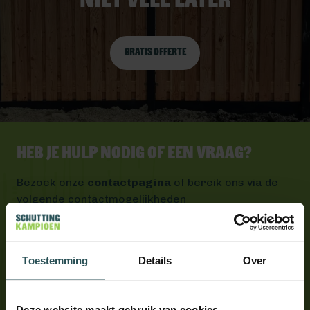
niet veel later
Gratis offerte
Heb je hulp nodig of een vraag?
Bezoek onze
contactpagina
of bereik ons via de
volgende contactmogelijkheden
Bel ons 0492 - 313 008
Wij helpen je graag verder
Toestemming
Details
Over
Mail ons
Antwoord binnen één werkdag
App ons
Deze website maakt gebruik van cookies