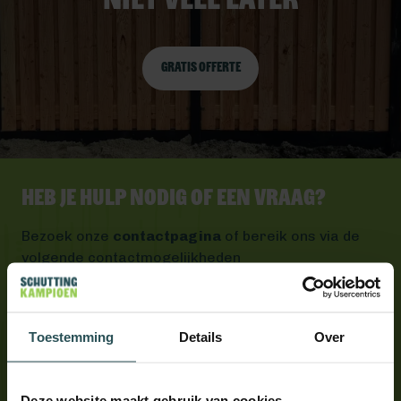
niet veel later
Gratis offerte
Heb je hulp nodig of een vraag?
Bezoek onze
contactpagina
of bereik ons via de
volgende contactmogelijkheden
Bel ons 0492 - 313 008
Wij helpen je graag verder
Toestemming
Details
Over
Mail ons
Antwoord binnen één werkdag
App ons
Deze website maakt gebruik van cookies