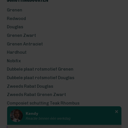
Schuttingsoorten
Grenen
Redwood
Douglas
Grenen Zwart
Grenen Antraciet
Hardhout
Nobifix
Dubbele plaat rotsmotief Grenen
Dubbele plaat rotsmotief Douglas
Zweeds Rabat Douglas
Zweeds Rabat Grenen Zwart
Composiet schutting Teak Rhombus
Kendy
Wij werken met eerlijke
Reactie binnen één werkdag
gecertificeerde houtsoorten