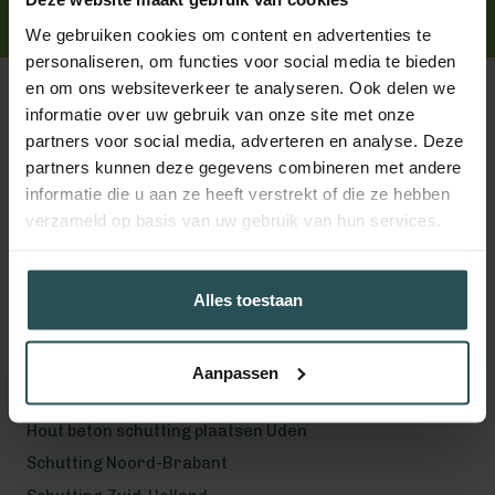
Handig toch?
We gebruiken cookies om content en advertenties te
personaliseren, om functies voor social media te bieden
en om ons websiteverkeer te analyseren. Ook delen we
informatie over uw gebruik van onze site met onze
partners voor social media, adverteren en analyse. Deze
partners kunnen deze gegevens combineren met andere
Volg ons!
informatie die u aan ze heeft verstrekt of die ze hebben
verzameld op basis van uw gebruik van hun services.
Werkgebied
Alles toestaan
Hout beton schutting plaatsen Helmond
Hout beton schutting plaatsen Vught
Aanpassen
Hout beton schutting plaatsen Den Bosch
Hout beton schutting plaatsen Uden
Schutting Noord-Brabant