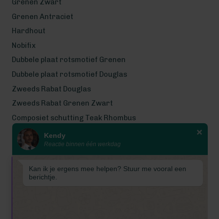
Grenen Zwart
Grenen Antraciet
Hardhout
Nobifix
Dubbele plaat rotsmotief Grenen
Dubbele plaat rotsmotief Douglas
Zweeds Rabat Douglas
Zweeds Rabat Grenen Zwart
Composiet schutting Teak Rhombus
Kendy
Wij werken met eerlijke
Reactie binnen één werkdag
gecertificeerde houtsoorten
Wij zijn even met bouwvak! Van 7
Kan ik je ergens mee helpen? Stuur me vooral een
tot en met 16 augustus is
berichtje.
Schuttingkampioen gesloten
wegens de bouwvak. 📞 De
telefoon is in deze periode
gesloten. 📧 Ook worden e-mails