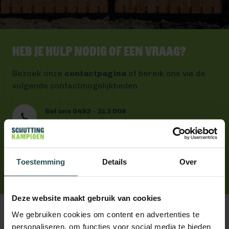
Heb je hulp nodig of een vraag?
Bezoek onze
contactpagina
of bereik ons via de
volgende contactmogelijkheden
Bel ons 0492 - 313 008
Wij helpen je graag verder
Mail ons
Antwoord binnen één werkdag
App ons
Toestemming
Details
Over
Handig toch?
Deze website maakt gebruik van cookies
We gebruiken cookies om content en advertenties te
personaliseren, om functies voor social media te bieden