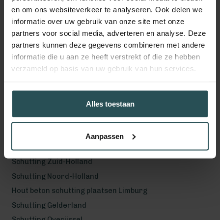
en om ons websiteverkeer te analyseren. Ook delen we
Volg ons!
informatie over uw gebruik van onze site met onze
partners voor social media, adverteren en analyse. Deze
partners kunnen deze gegevens combineren met andere
informatie die u aan ze heeft verstrekt of die ze hebben
verzameld op basis van uw gebruik van hun services.
Werkgebied
Hout beton schutting plaatsen Helmond
Hout beton schutting plaatsen Vught
Alles toestaan
Hout beton schutting plaatsen Den Bosch
Hout beton schutting plaatsen Uden
Aanpassen
Schutting Noord-Brabant
Schutting Zuid-Holland
Schutting Noord-Holland
Hout beton schutting plaatsen Limburg
Schutting Gelderland
Schutting Overijssel