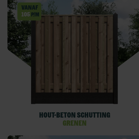
Vanaf
105
p/m
Hout-beton schutting
Grenen