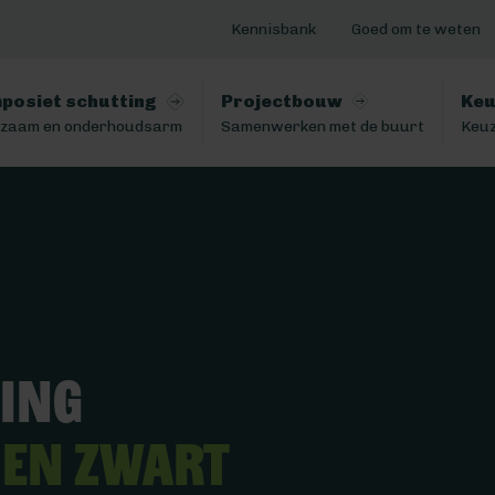
Kennisbank
Goed om te weten
posiet schutting
Projectbouw
Keu
zaam en onderhoudsarm
Samenwerken met de buurt
Keuz
ting
nen Zwart