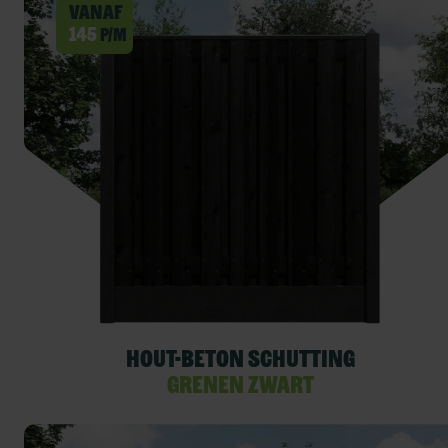
Vanaf
145
p/m
Hout-beton schutting
Grenen Zwart