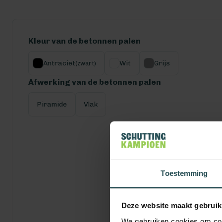
Kleur van de betonnen palen
Antraciet
Wit
Grijs
(zwart)
Afwerking van de betonnen palen
Piramide
Vlak
Toestemming
Deze website maakt gebruik
We gebruiken cookies om cont