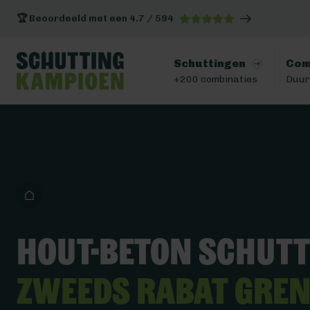
🏆 Beoordeeld met een 4.7 / 594
Schuttingen
Com
+200 combinaties
Duur
Hout-beton schut
Zweeds Rabat Gre