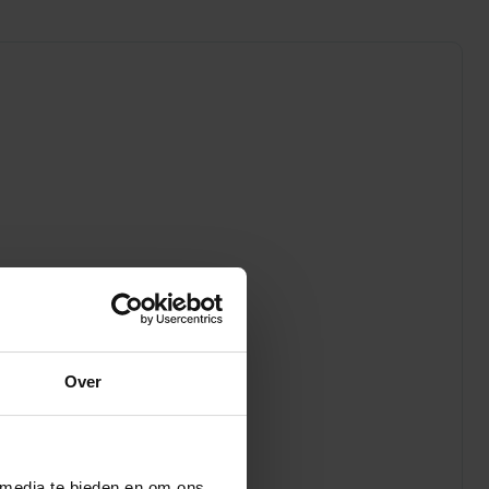
Over
 media te bieden en om ons