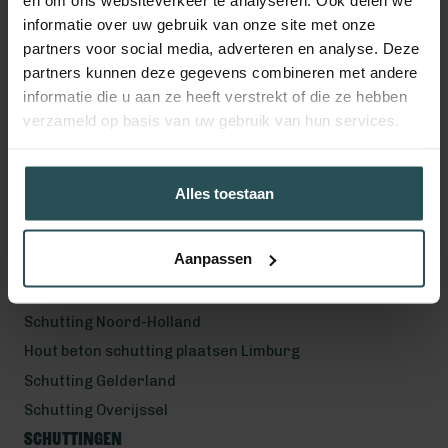
en om ons websiteverkeer te analyseren. Ook delen we
Volg ons!
informatie over uw gebruik van onze site met onze
partners voor social media, adverteren en analyse. Deze
partners kunnen deze gegevens combineren met andere
informatie die u aan ze heeft verstrekt of die ze hebben
Werkgebied
verzameld op basis van uw gebruik van hun services.
Hout beton schutting plaatsen Helmond
Hout beton schutting plaatsen Vught
Alles toestaan
Hout beton schutting plaatsen Den Bosch
Hout beton schutting plaatsen Uden
Aanpassen
Schutting Noord-Brabant
Schutting Zuid-Holland
Schutting Noord-Holland
Hout beton schutting plaatsen Limburg
Schutting Gelderland
Schutting Overijssel
Schuttingen