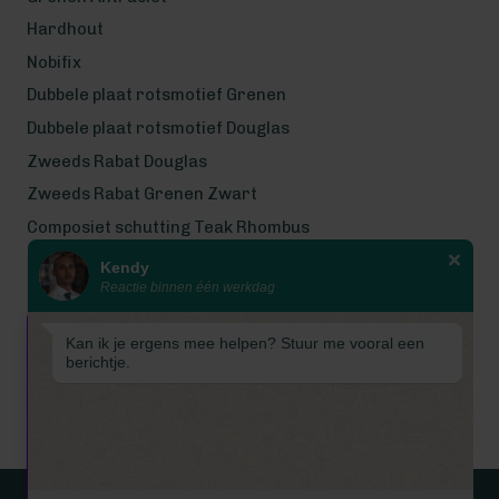
Hardhout
Nobifix
Dubbele plaat rotsmotief Grenen
Dubbele plaat rotsmotief Douglas
Zweeds Rabat Douglas
Zweeds Rabat Grenen Zwart
Composiet schutting Teak Rhombus
Kendy
Wij werken met eerlijke
Reactie binnen één werkdag
gecertificeerde houtsoorten
Wij zijn even met bouwvak! Van 7
Kan ik je ergens mee helpen? Stuur me vooral een
tot en met 16 augustus is
berichtje.
Schuttingkampioen gesloten
wegens de bouwvak. 📞 De
telefoon is in deze periode
gesloten. 📧 Ook worden e-mails
tijdelijk niet beantwoord. Vanaf