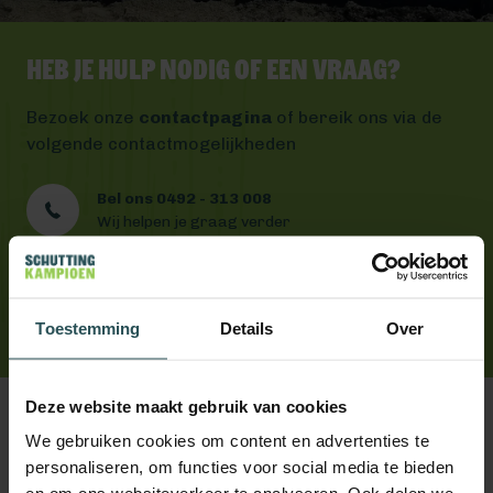
Heb je hulp nodig of een vraag?
Bezoek onze
contactpagina
of bereik ons via de
volgende contactmogelijkheden
Bel ons 0492 - 313 008
Wij helpen je graag verder
Mail ons
Antwoord binnen één werkdag
App ons
Toestemming
Handig toch?
Details
Over
Deze website maakt gebruik van cookies
We gebruiken cookies om content en advertenties te
personaliseren, om functies voor social media te bieden