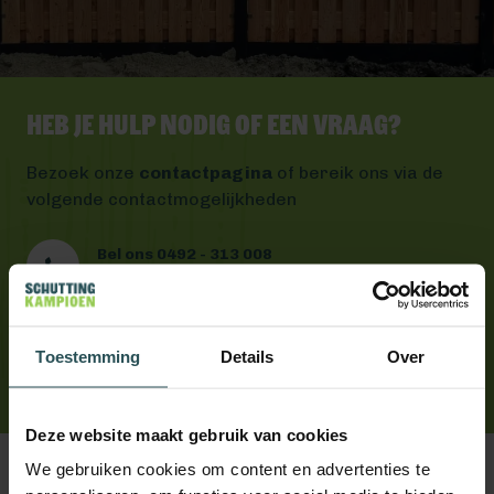
Heb je hulp nodig of een vraag?
Bezoek onze
contactpagina
of bereik ons via de
volgende contactmogelijkheden
Bel ons 0492 - 313 008
Wij helpen je graag verder
Mail ons
Antwoord binnen één werkdag
Toestemming
Details
Over
App ons
Handig toch?
Deze website maakt gebruik van cookies
We gebruiken cookies om content en advertenties te