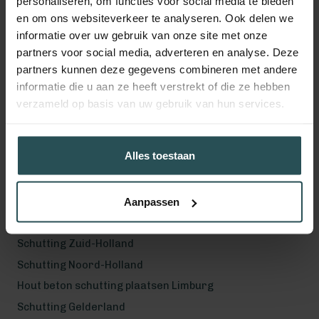
personaliseren, om functies voor social media te bieden
en om ons websiteverkeer te analyseren. Ook delen we
informatie over uw gebruik van onze site met onze
Volg ons!
partners voor social media, adverteren en analyse. Deze
partners kunnen deze gegevens combineren met andere
informatie die u aan ze heeft verstrekt of die ze hebben
verzameld op basis van uw gebruik van hun services.
Werkgebied
Hout beton schutting plaatsen Helmond
Alles toestaan
Hout beton schutting plaatsen Vught
Hout beton schutting plaatsen Den Bosch
Hout beton schutting plaatsen Uden
Aanpassen
Schutting Noord-Brabant
Schutting Zuid-Holland
Schutting Noord-Holland
Hout beton schutting plaatsen Limburg
Schutting Gelderland