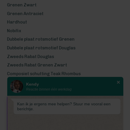
Grenen Zwart
Grenen Antraciet
Hardhout
Nobifix
Dubbele plaat rotsmotief Grenen
Dubbele plaat rotsmotief Douglas
Zweeds Rabat Douglas
Zweeds Rabat Grenen Zwart
Composiet schutting Teak Rhombus
Kendy
Wij werken met eerlijke
Reactie binnen één werkdag
gecertificeerde houtsoorten
Wij zijn even met bouwvak! Van 7
Kan ik je ergens mee helpen? Stuur me vooral een
tot en met 16 augustus is
berichtje.
Schuttingkampioen gesloten
wegens de bouwvak. 📞 De
telefoon is in deze periode