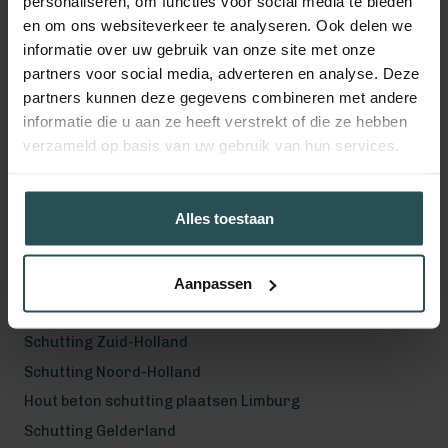
personaliseren, om functies voor social media te bieden
en om ons websiteverkeer te analyseren. Ook delen we
informatie over uw gebruik van onze site met onze
Volg ons!
partners voor social media, adverteren en analyse. Deze
partners kunnen deze gegevens combineren met andere
informatie die u aan ze heeft verstrekt of die ze hebben
verzameld op basis van uw gebruik van hun services.
Werkgebied
Hout beton schutting plaatsen Helmond
Alles toestaan
Hout beton schutting plaatsen Vught
Hout beton schutting plaatsen Den Bosch
Hout beton schutting plaatsen Uden
Aanpassen
Schutting Noord-Brabant
Schutting Zuid-Holland
Schutting Noord-Holland
Hout beton schutting plaatsen Limburg
Schutting Gelderland