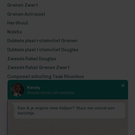
Grenen Zwart
Grenen Antraciet
Hardhout
Nobifix
Dubbele plaat rotsmotief Grenen
Dubbele plaat rotsmotief Douglas
Zweeds Rabat Douglas
Zweeds Rabat Grenen Zwart
Composiet schutting Teak Rhombus
Kendy
Wij werken met eerlijke
Reactie binnen één werkdag
gecertificeerde houtsoorten
Wij zijn even met bouwvak! Van 7
Kan ik je ergens mee helpen? Stuur me vooral een
tot en met 16 augustus is
berichtje.
Schuttingkampioen gesloten
wegens de bouwvak. 📞 De
telefoon is in deze periode