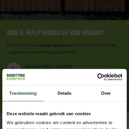
Heb je hulp nodig of een vraag?
Bezoek onze
contactpagina
of bereik ons via de
volgende contactmogelijkheden
Bel ons 0492 - 313 008
Wij helpen je graag verder
Mail ons
Antwoord binnen één werkdag
Toestemming
Details
Over
App ons
Handig toch?
Deze website maakt gebruik van cookies
We gebruiken cookies om content en advertenties te