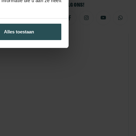
nformatie die u aan ze heeft
Volg ons!
Alles toestaan