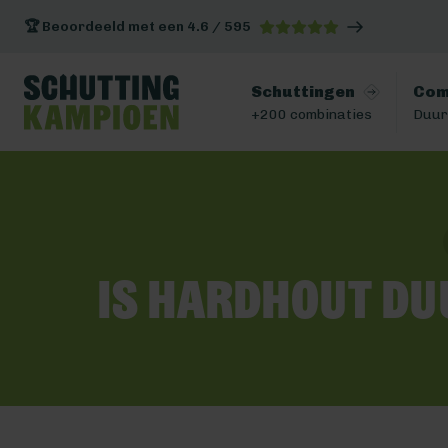
🏆 Beoordeeld met een 4.6 / 595
Schuttingen
Com
+200 combinaties
Duur
Is Hardhout du