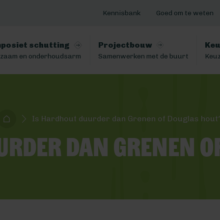
Kennisbank
Goed om te weten
posiet schutting
Projectbouw
Keu
zaam en onderhoudsarm
Samenwerken met de buurt
Keuz
Is Hardhout duurder dan Grenen of Douglas hout
urder dan Grenen o