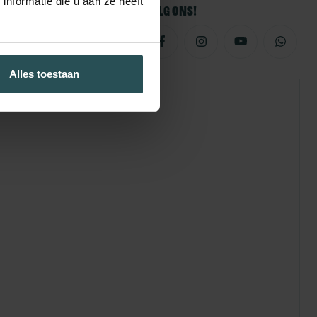
nformatie die u aan ze heeft
Volg ons!
Alles toestaan