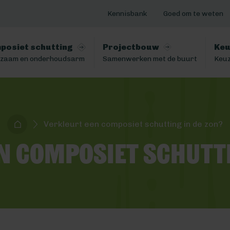
Kennisbank
Goed om te weten
posiet schutting
Projectbouw
Keu
zaam en onderhoudsarm
Samenwerken met de buurt
Keuz
Verkleurt een composiet schutting in de zon?
n composiet schutti