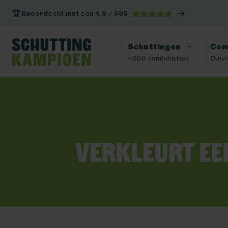
🏆 Beoordeeld met een 4.6 / 595
Schuttingen
Com
+200 combinaties
Duur
Verkleurt ee