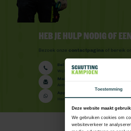
Heb je hulp nodig of e
Bezoek onze
contactpagina
of bereik o
Bel ons 0492 - 313 008
Wij helpen je graag verder
Mail ons
Antwoord binnen één werkdag
Toestemming
App ons
Handig toch?
Deze website maakt gebruik
We gebruiken cookies om cont
websiteverkeer te analyseren