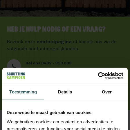
Heb je hulp nodig of een vraag?
Bezoek onze
contactpagina
of bereik ons via de
volgende contactmogelijkheden
Bel ons 0492 - 313 008
Wij helpen je graag verder
Mail ons
Antwoord binnen één werkdag
App ons
Toestemming
Details
Over
Handig toch?
Deze website maakt gebruik van cookies
We gebruiken cookies om content en advertenties te
personaliseren, om functies voor social media te bieden