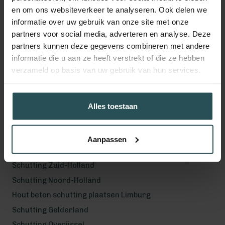
en om ons websiteverkeer te analyseren. Ook delen we
Volg ons!
informatie over uw gebruik van onze site met onze
partners voor social media, adverteren en analyse. Deze
partners kunnen deze gegevens combineren met andere
informatie die u aan ze heeft verstrekt of die ze hebben
verzameld op basis van uw gebruik van hun services.
Werkgebied
Hout beton schutting plaatsen Helmond
Hout beton schutting plaatsen Vught
Alles toestaan
Hout beton schutting plaatsen Den Bosch
Hout beton schutting plaatsen Uden
Aanpassen
Schutting Noord-Brabant
Schutting Zuid-Holland
Schutting Noord-Holland
Hout beton schutting plaatsen Limburg
Schutting Gelderland
Schutting Overijssel