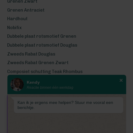
Grenen Zwart
Grenen Antraciet
Hardhout
Nobifix
Dubbele plaat rotsmotief Grenen
Dubbele plaat rotsmotief Douglas
Zweeds Rabat Douglas
Zweeds Rabat Grenen Zwart
Composiet schutting Teak Rhombus
Kendy
Wij werken met eerlijke
Reactie binnen één werkdag
gecertificeerde houtsoorten
Wij zijn even met bouwvak! Van 7
Kan ik je ergens mee helpen? Stuur me vooral een
tot en met 16 augustus is
berichtje.
Schuttingkampioen gesloten
wegens de bouwvak. 📞 De
telefoon is in deze periode
gesloten. 📧 Ook worden e-mails