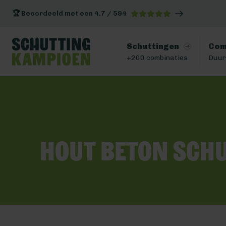
🏆 Beoordeeld met een 4.7 / 594
Schuttingen
Com
+200 combinaties
Duur
Hout beton schu