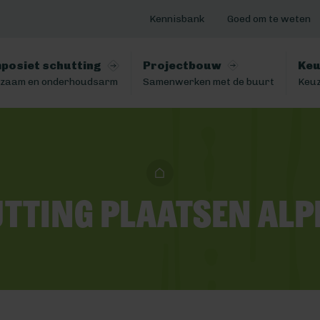
Kennisbank
Goed om te weten
posiet schutting
Projectbouw
Keu
zaam en onderhoudsarm
Samenwerken met de buurt
Keuz
tting plaatsen Alp