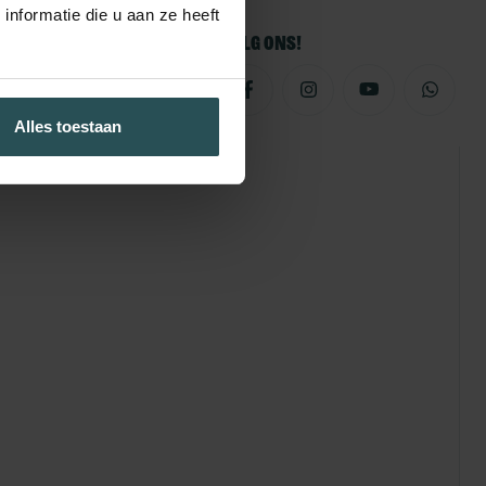
nformatie die u aan ze heeft
Volg ons!
Alles toestaan