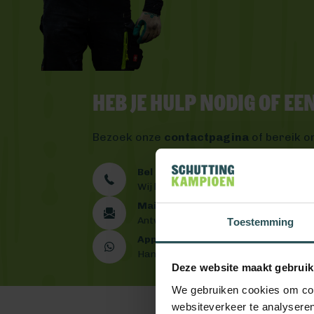
Heb je hulp nodig of e
Bezoek onze
contactpagina
of bereik o
Bel ons 0492 - 313 008
Wij helpen je graag verder
Mail ons
Antwoord binnen één werkdag
Toestemming
App ons
Handig toch?
Deze website maakt gebruik
We gebruiken cookies om cont
websiteverkeer te analyseren