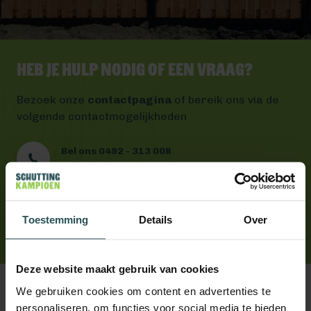
Heb je hulp nodig of een vraag?
Bezoek onze
contactpagina
of bereik ons via de
volgende contactmogelijkheden
Bel ons 0492 - 313 008
Wij helpen je graag verder
Mail ons
Antwoord binnen één werkdag
App ons
Toestemming
Details
Over
Handig toch?
Deze website maakt gebruik van cookies
We gebruiken cookies om content en advertenties te
personaliseren, om functies voor social media te bieden