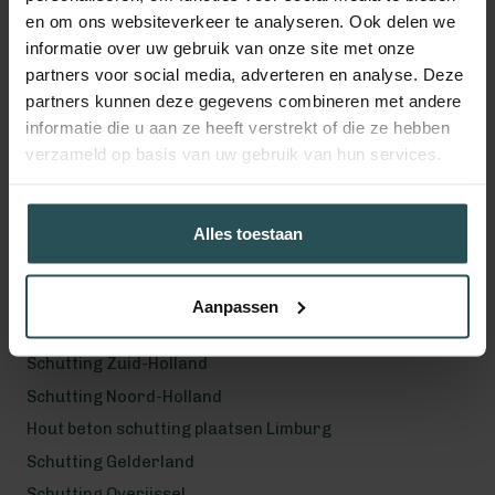
en om ons websiteverkeer te analyseren. Ook delen we
Volg ons!
informatie over uw gebruik van onze site met onze
partners voor social media, adverteren en analyse. Deze
partners kunnen deze gegevens combineren met andere
informatie die u aan ze heeft verstrekt of die ze hebben
verzameld op basis van uw gebruik van hun services.
Werkgebied
Hout beton schutting plaatsen Helmond
Hout beton schutting plaatsen Vught
Alles toestaan
Hout beton schutting plaatsen Den Bosch
Hout beton schutting plaatsen Uden
Aanpassen
Schutting Noord-Brabant
Schutting Zuid-Holland
Schutting Noord-Holland
Hout beton schutting plaatsen Limburg
Schutting Gelderland
Schutting Overijssel