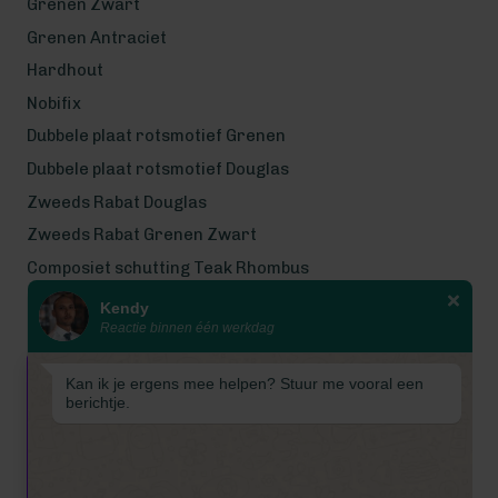
Grenen Zwart
Grenen Antraciet
Hardhout
Nobifix
Dubbele plaat rotsmotief Grenen
Dubbele plaat rotsmotief Douglas
Zweeds Rabat Douglas
Zweeds Rabat Grenen Zwart
Composiet schutting Teak Rhombus
Kendy
Wij werken met eerlijke
Reactie binnen één werkdag
gecertificeerde houtsoorten
Wij zijn even met bouwvak! Van 7
Kan ik je ergens mee helpen? Stuur me vooral een
tot en met 16 augustus is
berichtje.
Schuttingkampioen gesloten
wegens de bouwvak. 📞 De
telefoon is in deze periode
gesloten. 📧 Ook worden e-mails