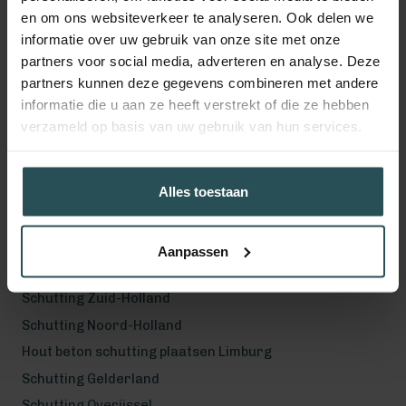
en om ons websiteverkeer te analyseren. Ook delen we
Volg ons!
informatie over uw gebruik van onze site met onze
partners voor social media, adverteren en analyse. Deze
partners kunnen deze gegevens combineren met andere
informatie die u aan ze heeft verstrekt of die ze hebben
verzameld op basis van uw gebruik van hun services.
Werkgebied
Hout beton schutting plaatsen Helmond
Hout beton schutting plaatsen Vught
Alles toestaan
Hout beton schutting plaatsen Den Bosch
Hout beton schutting plaatsen Uden
Aanpassen
Schutting Noord-Brabant
Schutting Zuid-Holland
Schutting Noord-Holland
Hout beton schutting plaatsen Limburg
Schutting Gelderland
Schutting Overijssel