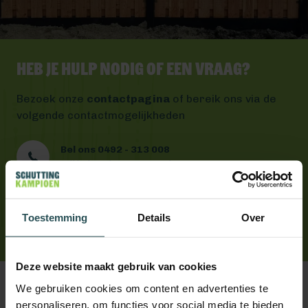
Heb je hulp nodig of een vraag?
Bezoek onze
contactpagina
of bereik ons via de
volgende contactmogelijkheden
Bel ons 0492 - 313 008
Wij helpen je graag verder
Mail ons
Antwoord binnen één werkdag
App ons
Toestemming
Details
Over
Handig toch?
Deze website maakt gebruik van cookies
We gebruiken cookies om content en advertenties te
personaliseren, om functies voor social media te bieden