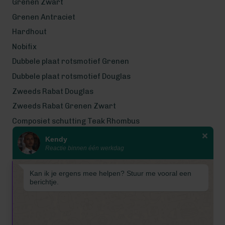
Grenen Zwart
Grenen Antraciet
Hardhout
Nobifix
Dubbele plaat rotsmotief Grenen
Dubbele plaat rotsmotief Douglas
Zweeds Rabat Douglas
Zweeds Rabat Grenen Zwart
Composiet schutting Teak Rhombus
Kendy
Wij werken met eerlijke
Reactie binnen één werkdag
gecertificeerde houtsoorten
Wij zijn even met bouwvak! Van 7
Kan ik je ergens mee helpen? Stuur me vooral een
tot en met 16 augustus is
berichtje.
Schuttingkampioen gesloten
wegens de bouwvak. 📞 De
telefoon is in deze periode
gesloten. 📧 Ook worden e-mails