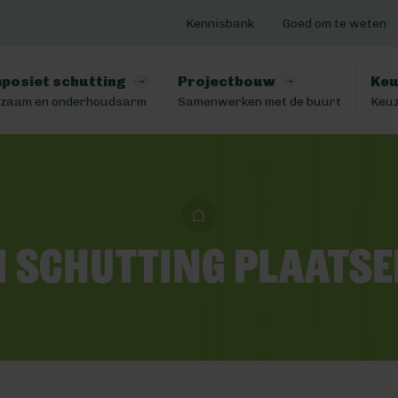
Kennisbank
Goed om te weten
posiet schutting
Projectbouw
Keu
zaam en onderhoudsarm
Samenwerken met de buurt
Keuz
n schutting plaatse