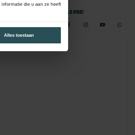
nformatie die u aan ze heeft
Volg ons!
Alles toestaan