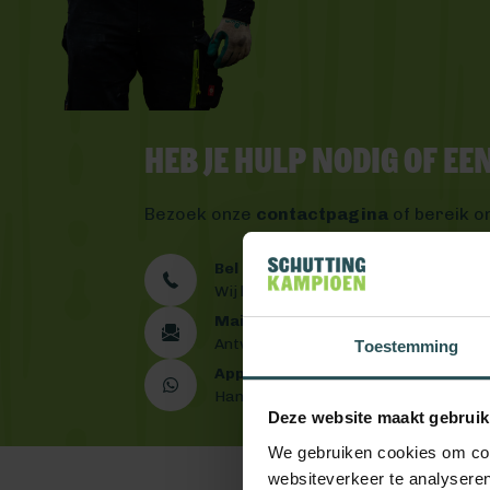
Heb je hulp nodig of e
Bezoek onze
contactpagina
of bereik o
Bel ons 0492 - 313 008
Wij helpen je graag verder
Mail ons
Antwoord binnen één werkdag
Toestemming
App ons
Handig toch?
Deze website maakt gebruik
We gebruiken cookies om cont
websiteverkeer te analyseren