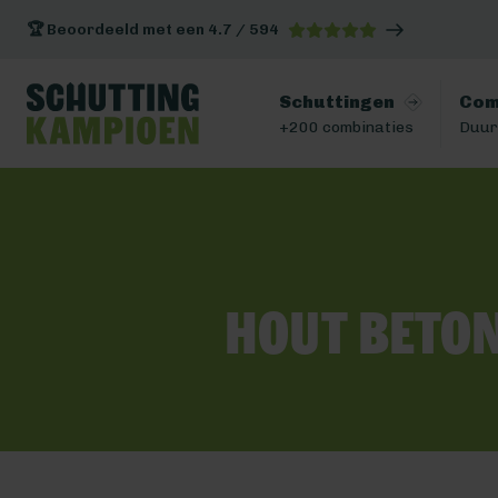
🏆 Beoordeeld met een 4.7 / 594
Schuttingen
Com
+200 combinaties
Duur
Hout beto