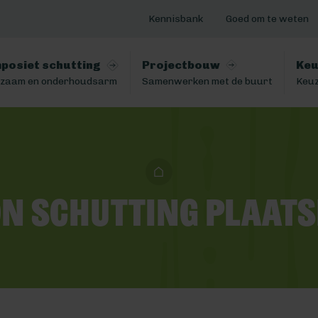
Kennisbank
Goed om te weten
posiet schutting
Projectbouw
Keu
zaam en onderhoudsarm
Samenwerken met de buurt
Keuz
on schutting plaats