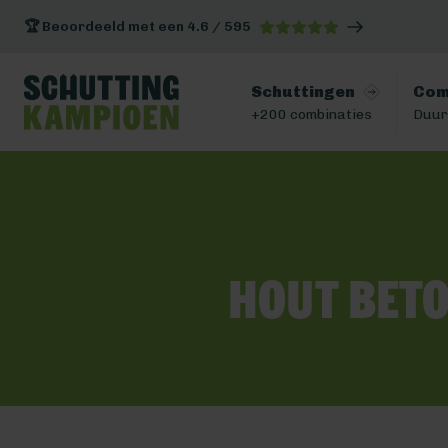
🏆 Beoordeeld met een 4.6 / 595
Schuttingen
Com
+200 combinaties
Duur
Hout bet