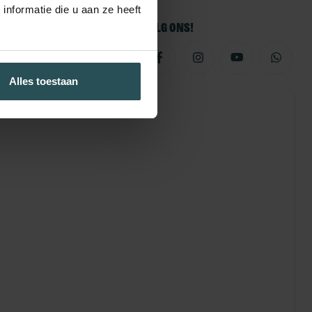
nformatie die u aan ze heeft
Volg ons!
Alles toestaan