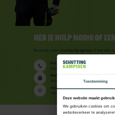
Heb je hulp nodig of e
Bezoek onze
contactpagina
of bereik o
Bel ons 0492 - 313 008
Wij helpen je graag verder
Mail ons
Antwoord binnen één werkdag
Toestemming
App ons
Handig toch?
Deze website maakt gebruik
We gebruiken cookies om cont
websiteverkeer te analyseren