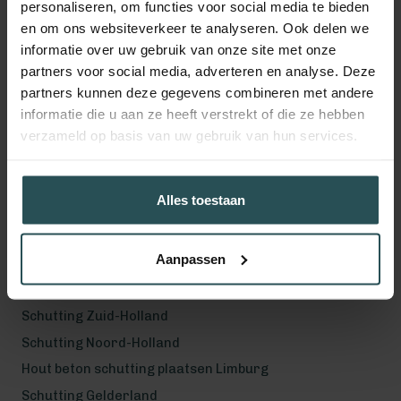
personaliseren, om functies voor social media te bieden
en om ons websiteverkeer te analyseren. Ook delen we
informatie over uw gebruik van onze site met onze
Volg ons!
partners voor social media, adverteren en analyse. Deze
partners kunnen deze gegevens combineren met andere
informatie die u aan ze heeft verstrekt of die ze hebben
verzameld op basis van uw gebruik van hun services.
Werkgebied
Hout beton schutting plaatsen Helmond
Alles toestaan
Hout beton schutting plaatsen Vught
Hout beton schutting plaatsen Den Bosch
Aanpassen
Hout beton schutting plaatsen Uden
Schutting Noord-Brabant
Schutting Zuid-Holland
Schutting Noord-Holland
Hout beton schutting plaatsen Limburg
Schutting Gelderland