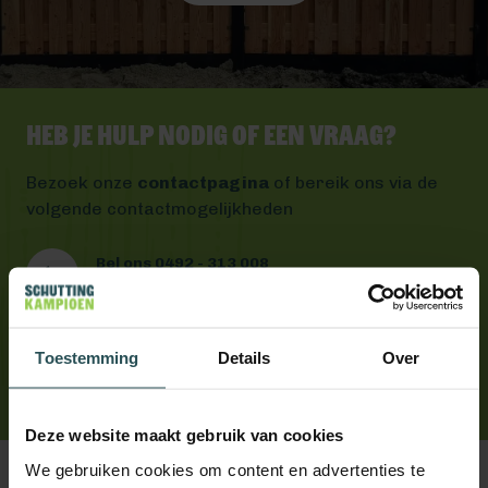
Heb je hulp nodig of een vraag?
Bezoek onze
contactpagina
of bereik ons via de
volgende contactmogelijkheden
Bel ons 0492 - 313 008
Wij helpen je graag verder
Mail ons
Antwoord binnen één werkdag
Toestemming
Details
Over
App ons
Handig toch?
Deze website maakt gebruik van cookies
We gebruiken cookies om content en advertenties te