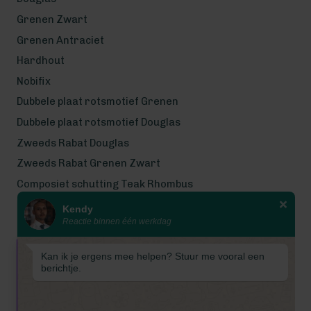
Grenen Zwart
Grenen Antraciet
Hardhout
Nobifix
Dubbele plaat rotsmotief Grenen
Dubbele plaat rotsmotief Douglas
Zweeds Rabat Douglas
Zweeds Rabat Grenen Zwart
Composiet schutting Teak Rhombus
Kendy
Wij werken met eerlijke
Reactie binnen één werkdag
gecertificeerde houtsoorten
Wij zijn even met bouwvak! Van 7
Kan ik je ergens mee helpen? Stuur me vooral een
tot en met 16 augustus is
berichtje.
Schuttingkampioen gesloten
wegens de bouwvak. 📞 De
telefoon is in deze periode