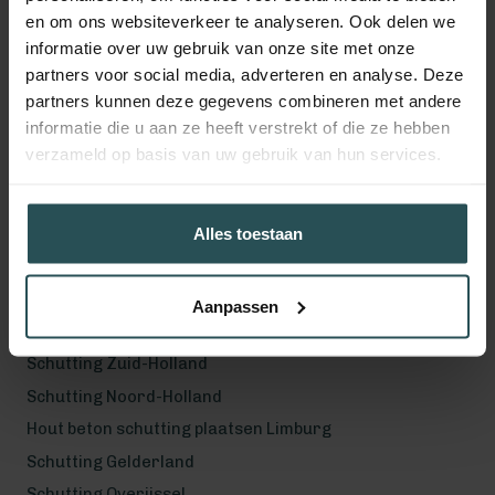
en om ons websiteverkeer te analyseren. Ook delen we
Volg ons!
informatie over uw gebruik van onze site met onze
partners voor social media, adverteren en analyse. Deze
partners kunnen deze gegevens combineren met andere
informatie die u aan ze heeft verstrekt of die ze hebben
verzameld op basis van uw gebruik van hun services.
Werkgebied
Hout beton schutting plaatsen Helmond
Hout beton schutting plaatsen Vught
Alles toestaan
Hout beton schutting plaatsen Den Bosch
Hout beton schutting plaatsen Uden
Aanpassen
Schutting Noord-Brabant
Schutting Zuid-Holland
Schutting Noord-Holland
Hout beton schutting plaatsen Limburg
Schutting Gelderland
Schutting Overijssel