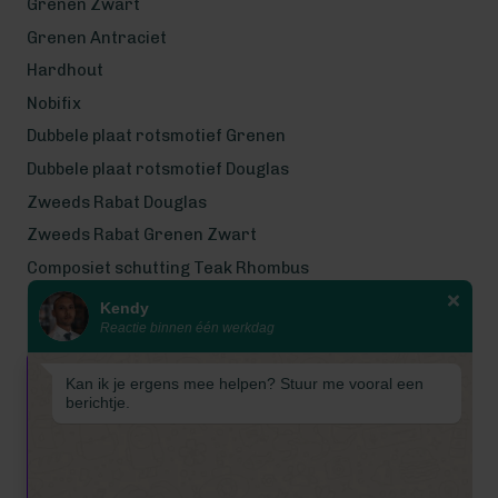
Grenen Zwart
Grenen Antraciet
Hardhout
Nobifix
Dubbele plaat rotsmotief Grenen
Dubbele plaat rotsmotief Douglas
Zweeds Rabat Douglas
Zweeds Rabat Grenen Zwart
Composiet schutting Teak Rhombus
Kendy
Wij werken met eerlijke
Reactie binnen één werkdag
gecertificeerde houtsoorten
Wij zijn even met bouwvak! Van 7
Kan ik je ergens mee helpen? Stuur me vooral een
tot en met 16 augustus is
berichtje.
Schuttingkampioen gesloten
wegens de bouwvak. 📞 De
telefoon is in deze periode
gesloten. 📧 Ook worden e-mails