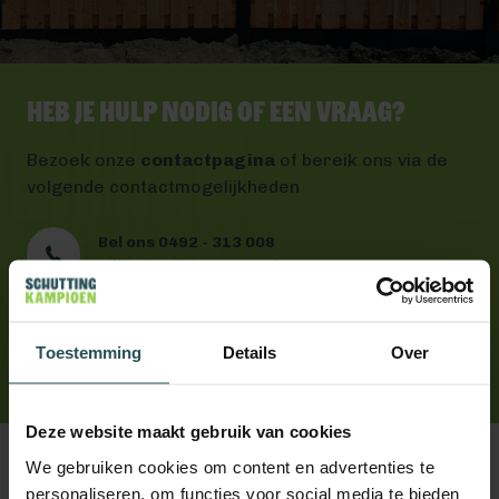
Heb je hulp nodig of een vraag?
Bezoek onze
contactpagina
of bereik ons via de
volgende contactmogelijkheden
Bel ons 0492 - 313 008
Wij helpen je graag verder
Mail ons
Antwoord binnen één werkdag
App ons
Toestemming
Details
Over
Handig toch?
Deze website maakt gebruik van cookies
We gebruiken cookies om content en advertenties te
personaliseren, om functies voor social media te bieden