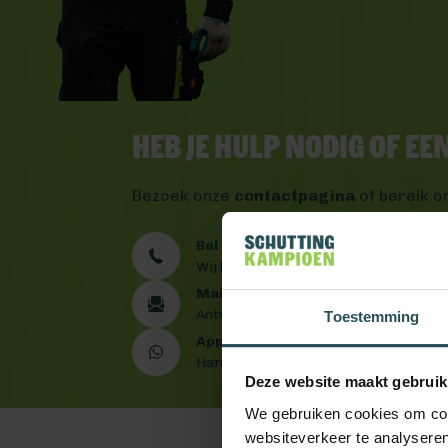
Heb je hulp nodig of e
Bezoek onze
contactpagina
of bereik o
Bel ons 0492 - 313 008
Wij helpen je graag verder
Mail ons
Antwoord binnen één werkdag
Toestemming
App ons
Handig toch?
Deze website maakt gebruik
We gebruiken cookies om cont
websiteverkeer te analyseren