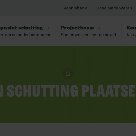
Kennisbank
Goed om te weten
posiet schutting
Projectbouw
Keu
zaam en onderhoudsarm
Samenwerken met de buurt
Keuz
n schutting plaats