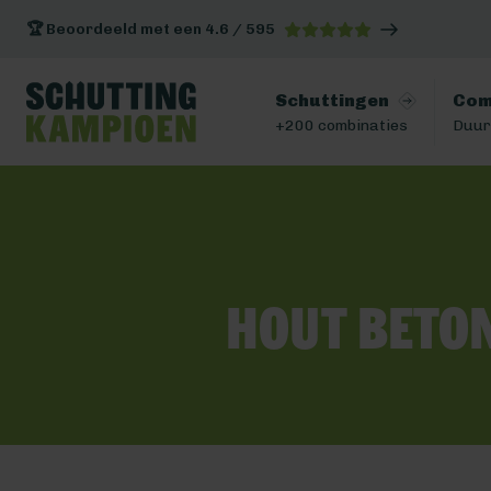
🏆 Beoordeeld met een 4.6 / 595
Schuttingen
Com
+200 combinaties
Duur
Hout beto