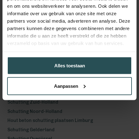
en om ons websiteverkeer te analyseren. Ook delen we
Volg ons!
informatie over uw gebruik van onze site met onze
partners voor social media, adverteren en analyse. Deze
partners kunnen deze gegevens combineren met andere
informatie die u aan ze heeft verstrekt of die ze hebben
verzameld op basis van uw gebruik van hun services.
Werkgebied
Hout beton schutting plaatsen Helmond
Hout beton schutting plaatsen Vught
Alles toestaan
Hout beton schutting plaatsen Den Bosch
Hout beton schutting plaatsen Uden
Aanpassen
Schutting Noord-Brabant
Schutting Zuid-Holland
Schutting Noord-Holland
Hout beton schutting plaatsen Limburg
Schutting Gelderland
Schutting Overijssel