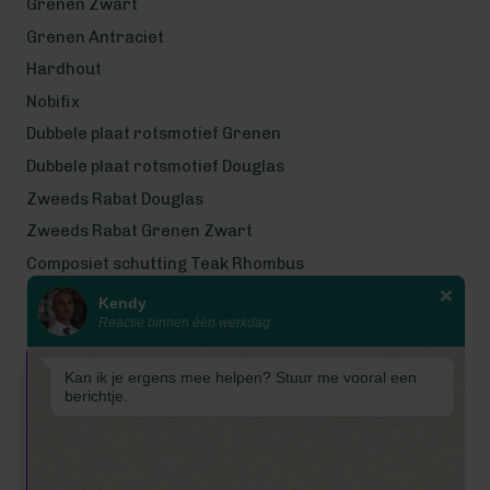
Grenen Zwart
Grenen Antraciet
Hardhout
Nobifix
Dubbele plaat rotsmotief Grenen
Dubbele plaat rotsmotief Douglas
Zweeds Rabat Douglas
Zweeds Rabat Grenen Zwart
Composiet schutting Teak Rhombus
Kendy
Wij werken met eerlijke
Reactie binnen één werkdag
gecertificeerde houtsoorten
Wij zijn even met bouwvak! Van 7
Kan ik je ergens mee helpen? Stuur me vooral een
tot en met 16 augustus is
berichtje.
Schuttingkampioen gesloten
wegens de bouwvak. 📞 De
telefoon is in deze periode
gesloten. 📧 Ook worden e-mails