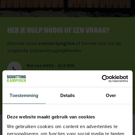
Heb je hulp nodig of een vraag?
Bezoek onze
contactpagina
of bereik ons via de
volgende contactmogelijkheden
Bel ons 0492 - 313 008
Wij helpen je graag verder
Mail ons
Antwoord binnen één werkdag
App ons
Toestemming
Details
Over
Handig toch?
Deze website maakt gebruik van cookies
We gebruiken cookies om content en advertenties te
personaliseren, om functies voor social media te bieden