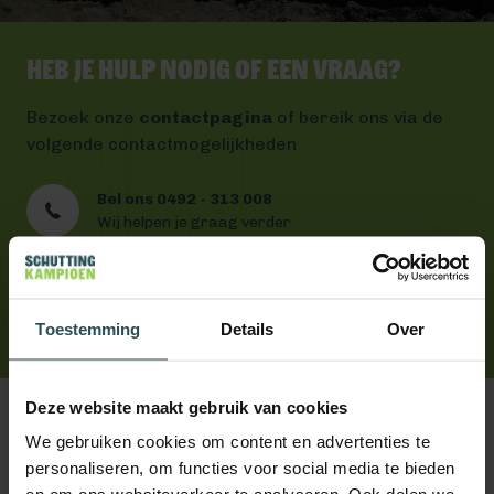
Heb je hulp nodig of een vraag?
Bezoek onze
contactpagina
of bereik ons via de
volgende contactmogelijkheden
Bel ons 0492 - 313 008
Wij helpen je graag verder
Mail ons
Antwoord binnen één werkdag
App ons
Toestemming
Handig toch?
Details
Over
Deze website maakt gebruik van cookies
We gebruiken cookies om content en advertenties te
personaliseren, om functies voor social media te bieden