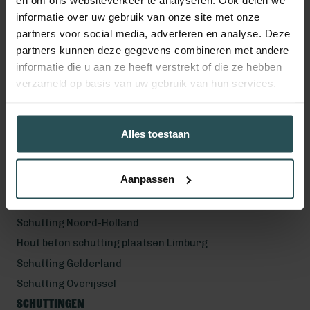
en om ons websiteverkeer te analyseren. Ook delen we
Volg ons!
informatie over uw gebruik van onze site met onze
partners voor social media, adverteren en analyse. Deze
partners kunnen deze gegevens combineren met andere
informatie die u aan ze heeft verstrekt of die ze hebben
Werkgebied
verzameld op basis van uw gebruik van hun services.
Hout beton schutting plaatsen Helmond
Hout beton schutting plaatsen Vught
Alles toestaan
Hout beton schutting plaatsen Den Bosch
Hout beton schutting plaatsen Uden
Aanpassen
Schutting Noord-Brabant
Schutting Zuid-Holland
Schutting Noord-Holland
Hout beton schutting plaatsen Limburg
Schutting Gelderland
Schutting Overijssel
Schuttingen