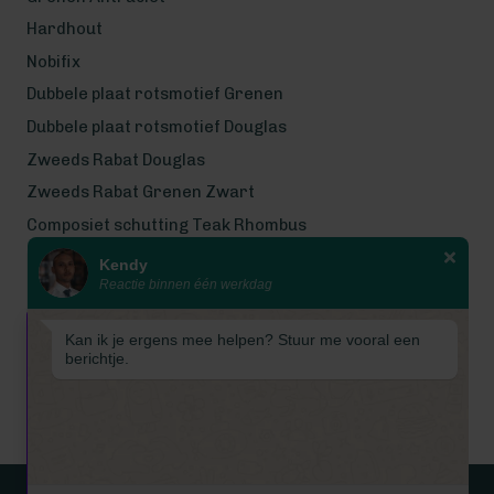
Hardhout
Nobifix
Dubbele plaat rotsmotief Grenen
Dubbele plaat rotsmotief Douglas
Zweeds Rabat Douglas
Zweeds Rabat Grenen Zwart
Composiet schutting Teak Rhombus
Kendy
Wij werken met eerlijke
Reactie binnen één werkdag
gecertificeerde houtsoorten
Wij zijn even met bouwvak! Van 7
Kan ik je ergens mee helpen? Stuur me vooral een
tot en met 16 augustus is
berichtje.
Schuttingkampioen gesloten
wegens de bouwvak. 📞 De
telefoon is in deze periode
gesloten. 📧 Ook worden e-mails
tijdelijk niet beantwoord. Vanaf