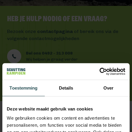
Heb je hulp nodig of een vraag?
Bezoek onze
contactpagina
of bereik ons via de
volgende contactmogelijkheden
Bel ons 0492 - 313 008
Wij helpen je graag verder
Mail ons
Antwoord binnen één werkdag
App ons
Toestemming
Handig toch?
Details
Over
Deze website maakt gebruik van cookies
We gebruiken cookies om content en advertenties te
personaliseren, om functies voor social media te bieden