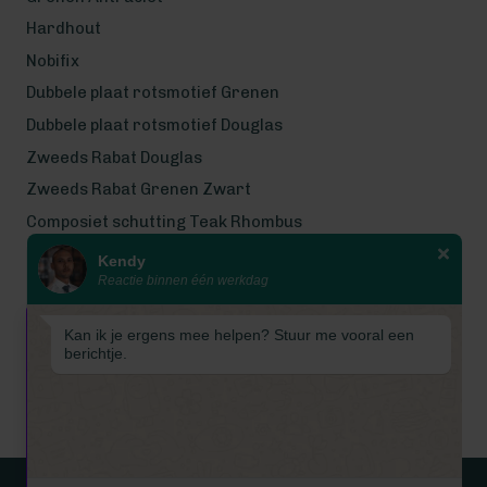
Hardhout
Nobifix
Dubbele plaat rotsmotief Grenen
Dubbele plaat rotsmotief Douglas
Zweeds Rabat Douglas
Zweeds Rabat Grenen Zwart
Composiet schutting Teak Rhombus
Kendy
Wij werken met eerlijke
Reactie binnen één werkdag
gecertificeerde houtsoorten
Wij zijn even met bouwvak! Van 7
Kan ik je ergens mee helpen? Stuur me vooral een
tot en met 16 augustus is
berichtje.
Schuttingkampioen gesloten
wegens de bouwvak. 📞 De
telefoon is in deze periode
gesloten. 📧 Ook worden e-mails
tijdelijk niet beantwoord. Vanaf