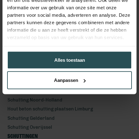
en om ons websiteverkeer te analyseren. Ook delen we
Volg ons!
informatie over uw gebruik van onze site met onze
partners voor social media, adverteren en analyse. Deze
partners kunnen deze gegevens combineren met andere
informatie die u aan ze heeft verstrekt of die ze hebben
Werkgebied
verzameld op basis van uw gebruik van hun services.
Hout beton schutting plaatsen Helmond
Hout beton schutting plaatsen Vught
Alles toestaan
Hout beton schutting plaatsen Den Bosch
Hout beton schutting plaatsen Uden
Aanpassen
Schutting Noord-Brabant
Schutting Zuid-Holland
Schutting Noord-Holland
Hout beton schutting plaatsen Limburg
Schutting Gelderland
Schutting Overijssel
Schuttingen