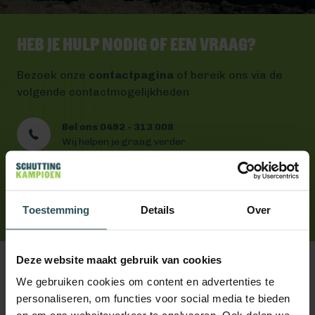
Heb je hulp nodig of een vraag?
Bezoek onze
contactpagina
of bereik ons via de
volgende contactmogelijkheden
Bel ons 0492 - 313 008
Wij helpen je graag verder
Mail ons
Antwoord binnen één werkdag
App ons
Toestemming
Handig toch?
Details
Over
Deze website maakt gebruik van cookies
We gebruiken cookies om content en advertenties te
personaliseren, om functies voor social media te bieden