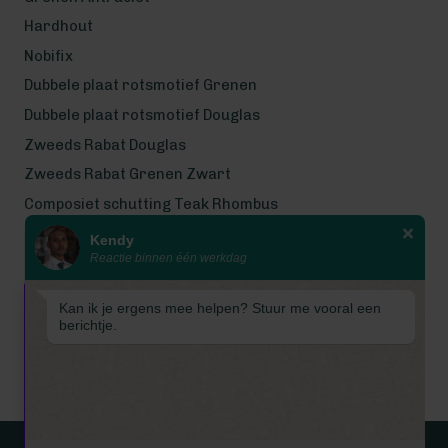
Hardhout
Nobifix
Dubbele plaat rotsmotief Grenen
Dubbele plaat rotsmotief Douglas
Zweeds Rabat Douglas
Zweeds Rabat Grenen Zwart
Composiet schutting Teak Rhombus
Kendy
Wij werken met eerlijke
Reactie binnen één werkdag
gecertificeerde houtsoorten
Wij zijn even met bouwvak! Van 7
Kan ik je ergens mee helpen? Stuur me vooral een
tot en met 16 augustus is
berichtje.
Schuttingkampioen gesloten
wegens de bouwvak. 📞 De
telefoon is in deze periode
gesloten. 📧 Ook worden e-mails
tijdelijk niet beantwoord. Vanaf