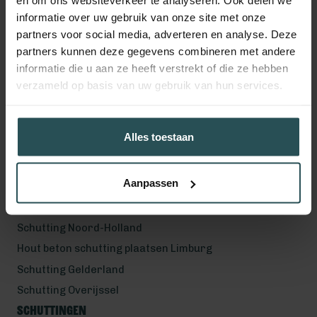
en om ons websiteverkeer te analyseren. Ook delen we
Volg ons!
informatie over uw gebruik van onze site met onze
partners voor social media, adverteren en analyse. Deze
partners kunnen deze gegevens combineren met andere
informatie die u aan ze heeft verstrekt of die ze hebben
Werkgebied
verzameld op basis van uw gebruik van hun services.
Hout beton schutting plaatsen Helmond
Hout beton schutting plaatsen Vught
Alles toestaan
Hout beton schutting plaatsen Den Bosch
Hout beton schutting plaatsen Uden
Aanpassen
Schutting Noord-Brabant
Schutting Zuid-Holland
Schutting Noord-Holland
Hout beton schutting plaatsen Limburg
Schutting Gelderland
Schutting Overijssel
Schuttingen