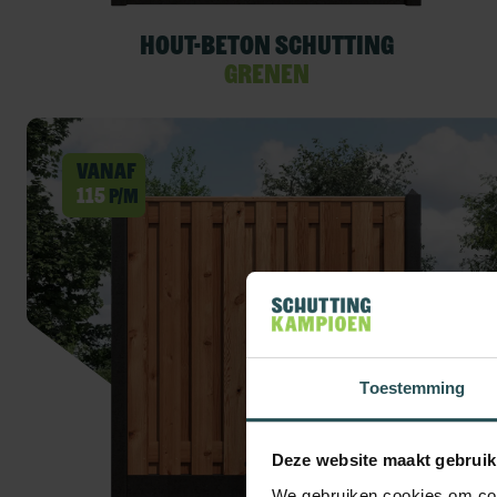
Hout-beton schutting
Grenen
Vanaf
115
p/m
Toestemming
Deze website maakt gebruik
We gebruiken cookies om cont