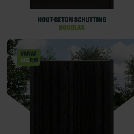
Hout-beton schutting
Douglas
Vanaf
145
p/m