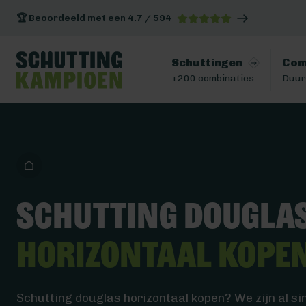
🏆 Beoordeeld met een 4.7 / 594
Schuttingen
Com
+200 combinaties
Duur
Schutting dougla
horizontaal kope
Schutting douglas horizontaal kopen? We zijn al s