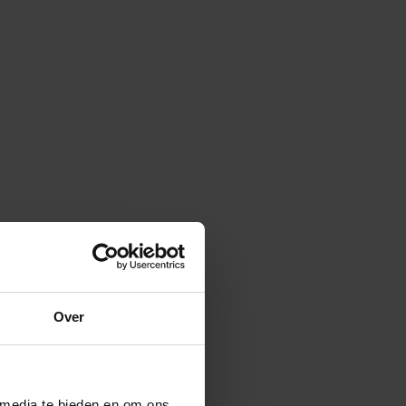
Over
 media te bieden en om ons