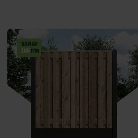
Vanaf
105
p/m