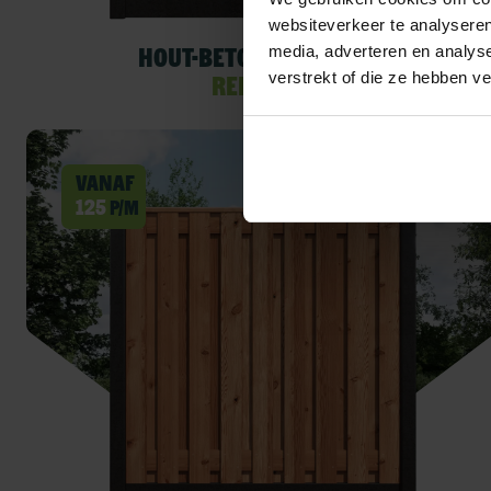
websiteverkeer te analyseren
media, adverteren en analys
Hout-beton schutting
verstrekt of die ze hebben v
Redwood
Vanaf
125
p/m