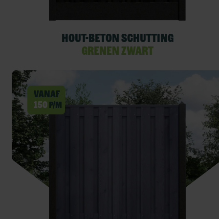
Hout-beton schutting
Grenen Zwart
Vanaf
150
p/m