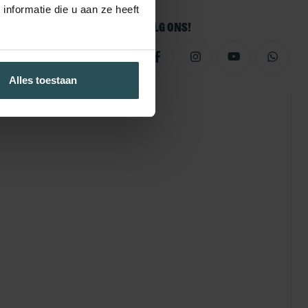
nformatie die u aan ze heeft
Volg ons!
Alles toestaan