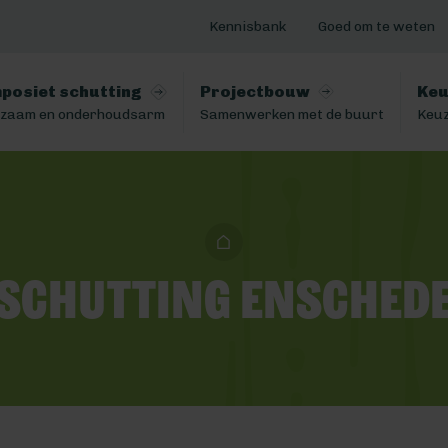
Kennisbank
Goed om te weten
posiet schutting
Projectbouw
Keu
zaam en onderhoudsarm
Samenwerken met de buurt
Keuz
Schutting Ensched