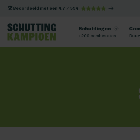
🏆 Beoordeeld met een 4.7 / 594
Schuttingen
Com
+200 combinaties
Duur