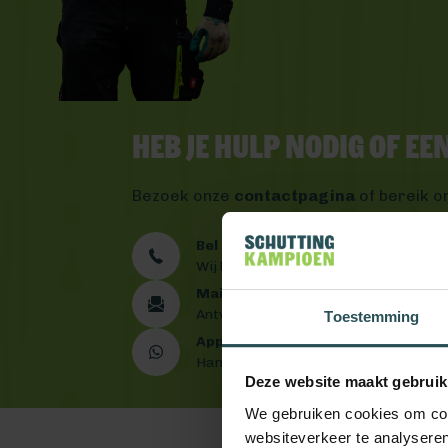
Heb je hulp nodig of e
Bezoek onze
contactpagina
of bereik o
Bel ons 0492 - 313 008
Wij helpen je graag verder
Mail ons
Antwoord binnen één werkdag
Toestemming
App ons
Handig toch?
Deze website maakt gebruik
We gebruiken cookies om cont
websiteverkeer te analyseren