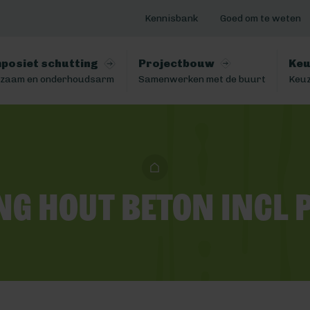
Kennisbank
Goed om te weten
posiet schutting
Projectbouw
Keu
zaam en onderhoudsarm
Samenwerken met de buurt
Keuz
ng hout beton incl 