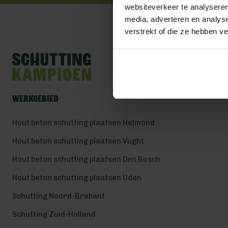
websiteverkeer te analyseren
media, adverteren en analys
verstrekt of die ze hebben v
Werkgebied
Hout beton schutting plaatsen Helmond
Hout beton schutting plaatsen Vught
Hout beton schutting plaatsen Den Bosch
Hout beton schutting plaatsen Uden
Schutting Noord-Brabant
Schutting Zuid-Holland