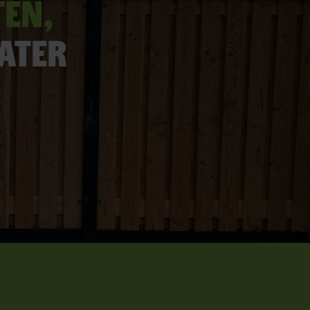
ten,
later