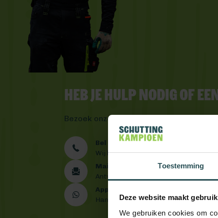
Heb je hulp nodig of e
Bezoek onze
contactpagina
of bereik o
Bel ons 0492 - 313 008
Wij helpen je graag verder
Toestemming
Mail ons
Antwoord binnen één werkdag
App ons
Deze website maakt gebruik
Handig toch?
We gebruiken cookies om cont