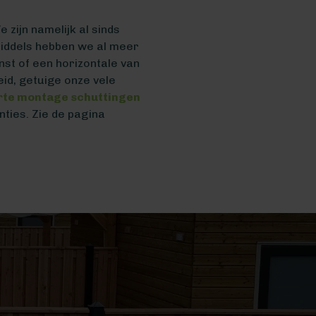
 zijn namelijk al sinds
nmiddels hebben we al meer
nst of een horizontale van
id, getuige onze vele
erte montage schuttingen
ties. Zie de pagina