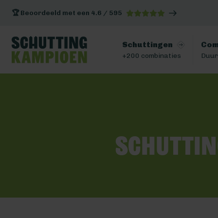
🏆 Beoordeeld met een 4.6 / 595
Schuttingen
Com
+200 combinaties
Duur
Schuttin