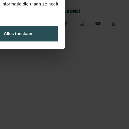
nformatie die u aan ze heeft
Volg ons!
Alles toestaan