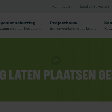
Kennisbank
Goed om te weten
posiet schutting
Projectbouw
Keu
zaam en onderhoudsarm
Samenwerken met de buurt
Keuz
g laten plaatsen G