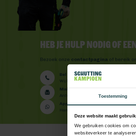
Heb je hulp nodig of e
Bezoek onze
contactpagina
of bereik o
Bel ons 0492 - 313 008
Wij helpen je graag verder
Mail ons
Antwoord binnen één werkdag
Toestemming
App ons
Handig toch?
Deze website maakt gebruik
We gebruiken cookies om cont
websiteverkeer te analyseren