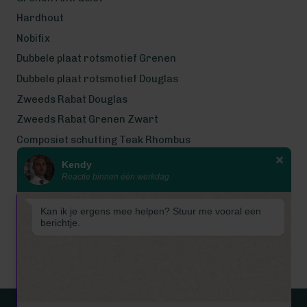
Hardhout
Nobifix
Dubbele plaat rotsmotief Grenen
Dubbele plaat rotsmotief Douglas
Zweeds Rabat Douglas
Zweeds Rabat Grenen Zwart
Composiet schutting Teak Rhombus
Kendy
Wij werken met eerlijke
Reactie binnen één werkdag
gecertificeerde houtsoorten
Wij zijn even met bouwvak! Van 7
Kan ik je ergens mee helpen? Stuur me vooral een
tot en met 16 augustus is
berichtje.
Schuttingkampioen gesloten
wegens de bouwvak. 📞 De
telefoon is in deze periode
gesloten. 📧 Ook worden e-mails
tijdelijk niet beantwoord. Vanaf