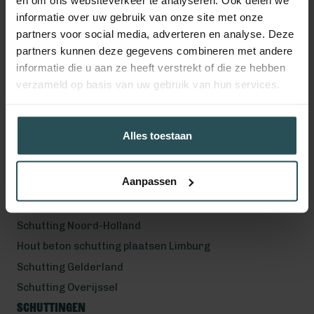
en om ons websiteverkeer te analyseren. Ook delen we
Volg ons!
informatie over uw gebruik van onze site met onze
partners voor social media, adverteren en analyse. Deze
partners kunnen deze gegevens combineren met andere
informatie die u aan ze heeft verstrekt of die ze hebben
Werkgebied
verzameld op basis van uw gebruik van hun services.
Hout beton schutting plaatsen Helmond
Hout beton schutting plaatsen Vught
Alles toestaan
Hout beton schutting plaatsen Den Bosch
Hout beton schutting plaatsen Uden
Aanpassen
Schutting Noord-Brabant
Schutting Zuid-Holland
Schutting Noord-Holland
Hout beton schutting plaatsen Limburg
Schutting Gelderland
Schutting Overijssel
Schuttingen