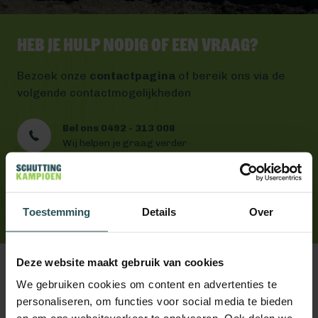
Heb je hulp nodig of een vraag?
Bezoek onze
contactpagina
of bereik ons via de
volgende contactmogelijkheden
Bel ons 0492 - 313 008
Wij helpen je graag verder
Mail ons
Antwoord binnen één werkdag
App ons
Toestemming
Handig toch?
Details
Over
Deze website maakt gebruik van cookies
We gebruiken cookies om content en advertenties te
personaliseren, om functies voor social media te bieden