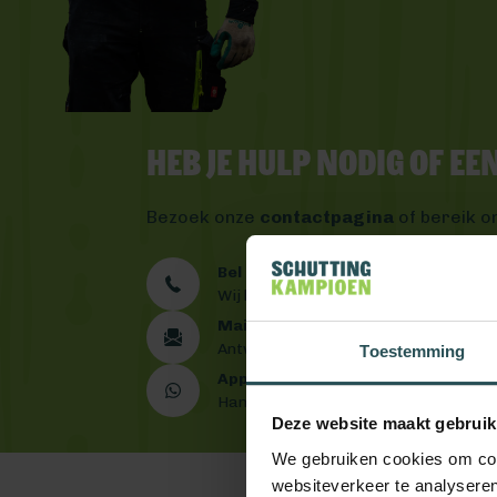
Heb je hulp nodig of e
Bezoek onze
contactpagina
of bereik o
Bel ons 0492 - 313 008
Wij helpen je graag verder
Mail ons
Antwoord binnen één werkdag
Toestemming
App ons
Handig toch?
Deze website maakt gebruik
We gebruiken cookies om cont
websiteverkeer te analyseren