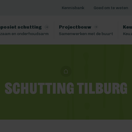
Kennisbank
Goed om te weten
posiet schutting
Projectbouw
Keu
zaam en onderhoudsarm
Samenwerken met de buurt
Keuz
Schutting Tilburg