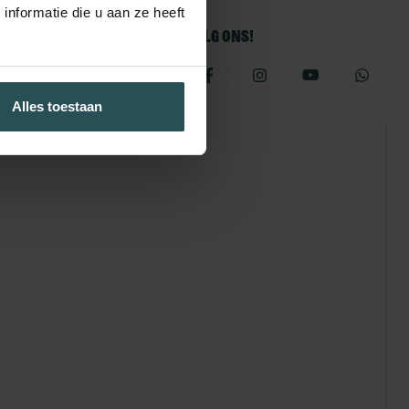
nformatie die u aan ze heeft
Volg ons!
Alles toestaan