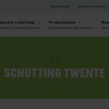
Kennisbank
Goed om te weten
posiet schutting
Projectbouw
Keu
zaam en onderhoudsarm
Samenwerken met de buurt
Keuz
Schutting Twente