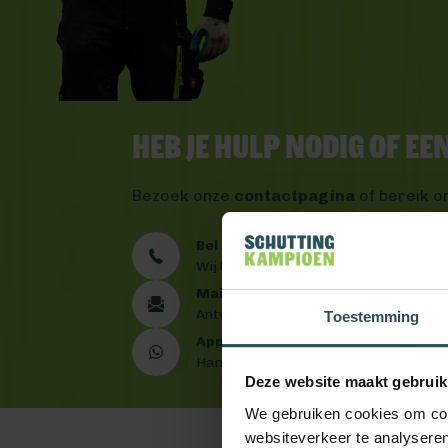
Heb je hulp nodig of e
Bezoek onze
contactpagina
of bereik o
Bel ons 0492 - 313 008
Wij helpen je graag verder
Mail ons
Antwoord binnen één werkdag
Toestemming
App ons
Handig toch?
Deze website maakt gebruik
We gebruiken cookies om cont
websiteverkeer te analyseren