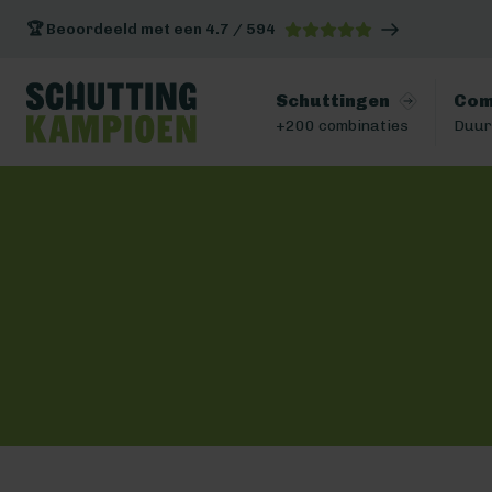
🏆 Beoordeeld met een 4.7 / 594
Schuttingen
Com
+200 combinaties
Duur