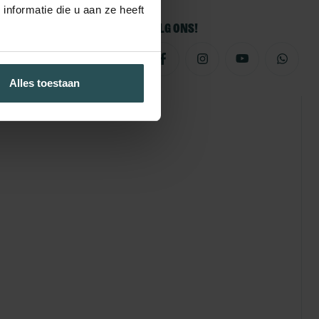
nformatie die u aan ze heeft
Volg ons!
Alles toestaan