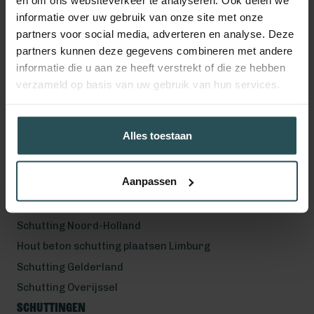
en om ons websiteverkeer te analyseren. Ook delen we
Volg ons!
informatie over uw gebruik van onze site met onze
partners voor social media, adverteren en analyse. Deze
partners kunnen deze gegevens combineren met andere
informatie die u aan ze heeft verstrekt of die ze hebben
Werkgebied
verzameld op basis van uw gebruik van hun services.
Hout beton schutting plaatsen Helmond
Hout beton schutting plaatsen Vught
Alles toestaan
Hout beton schutting plaatsen Den Bosch
Hout beton schutting plaatsen Uden
Aanpassen
Schutting Noord-Brabant
Schutting Zuid-Holland
Schutting Noord-Holland
Hout beton schutting plaatsen Limburg
Schutting Gelderland
Schutting Overijssel
Schuttingen