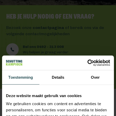
Heb je hulp nodig of een vraag?
Bezoek onze
contactpagina
of bereik ons via de
volgende contactmogelijkheden
Bel ons 0492 - 313 008
Wij helpen je graag verder
Mail ons
Antwoord binnen één werkdag
App ons
Toestemming
Handig toch?
Details
Over
Deze website maakt gebruik van cookies
We gebruiken cookies om content en advertenties te
personaliseren, om functies voor social media te bieden