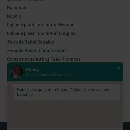
Hardhout
Nobifix
Dubbele plaat rotsmotief Grenen
Dubbele plaat rotsmotief Douglas
Zweeds Rabat Douglas
Zweeds Rabat Grenen Zwart
Composiet schutting Teak Rhombus
Kendy
Wij werken met eerlijke
Reactie binnen één werkdag
gecertificeerde houtsoorten
Wij zijn even met bouwvak! Van 7
Kan ik je ergens mee helpen? Stuur me vooral een
tot en met 16 augustus is
berichtje.
Schuttingkampioen gesloten
wegens de bouwvak. 📞 De
telefoon is in deze periode
gesloten. 📧 Ook worden e-mails
tijdelijk niet beantwoord. Vanaf