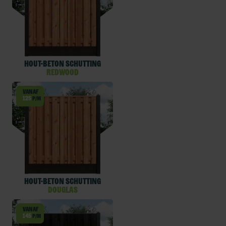
Hout-beton schutting
Redwood
Vanaf
125
p/m
Hout-beton schutting
Douglas
Vanaf
145
p/m