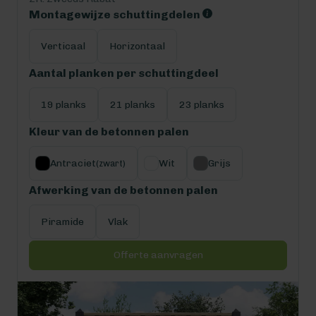
Montagewijze schuttingdelen
Verticaal
Horizontaal
Aantal planken per schuttingdeel
19 planks
21 planks
23 planks
Kleur van de betonnen palen
Antraciet
Wit
Grijs
(zwart)
Afwerking van de betonnen palen
Piramide
Vlak
Offerte aanvragen