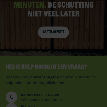
minuten,
De schutting
niet veel later
Gratis offerte
Heb je hulp nodig of een vraag?
Bezoek onze
contactpagina
of bereik ons via de
volgende contactmogelijkheden
Bel ons 0492 - 313 008
Wij helpen je graag verder
Mail ons