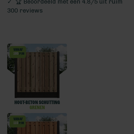
✓ 🏆 Beoordeeld met een 4.8/5 uit ruim
300 reviews
Vanaf
105
p/m
Hout-beton schutting
Grenen
Vanaf
115
p/m