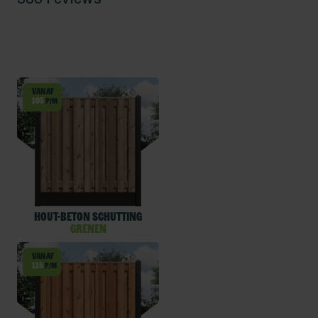
Vanaf
105
p/m
Hout-beton schutting
Grenen
Vanaf
115
p/m