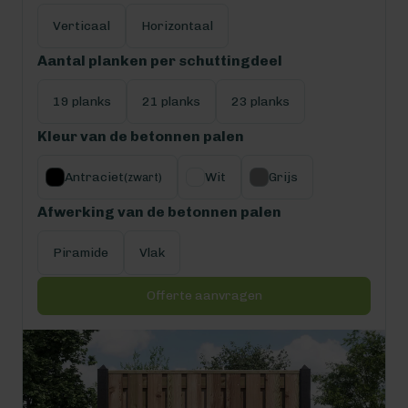
Verticaal
Horizontaal
Aantal planken per schuttingdeel
19 planks
21 planks
23 planks
Kleur van de betonnen palen
Antraciet
Wit
Grijs
(zwart)
Afwerking van de betonnen palen
Piramide
Vlak
Offerte aanvragen