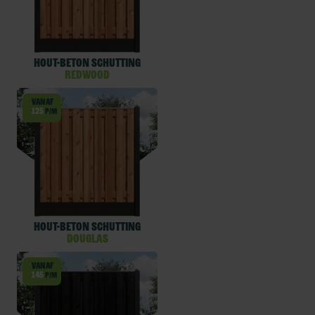
Hout-beton schutting
Redwood
Vanaf
125
p/m
Hout-beton schutting
Douglas
Vanaf
145
p/m