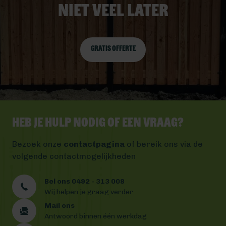
niet veel later
Gratis offerte
Heb je hulp nodig of een vraag?
Bezoek onze
contactpagina
of bereik ons via de
volgende contactmogelijkheden
Bel ons 0492 - 313 008
Wij helpen je graag verder
Mail ons
Antwoord binnen één werkdag