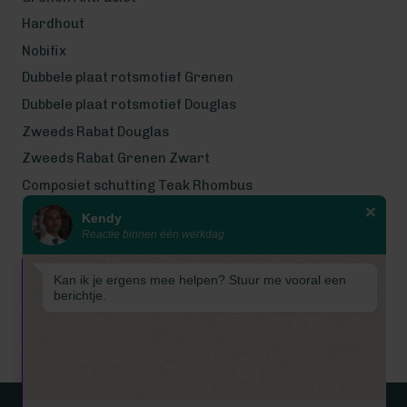
Hardhout
Nobifix
Dubbele plaat rotsmotief Grenen
Dubbele plaat rotsmotief Douglas
Zweeds Rabat Douglas
Zweeds Rabat Grenen Zwart
Composiet schutting Teak Rhombus
Kendy
Wij werken met eerlijke
Reactie binnen één werkdag
gecertificeerde houtsoorten
Wij zijn even met bouwvak! Van 7
Kan ik je ergens mee helpen? Stuur me vooral een
tot en met 16 augustus is
berichtje.
Schuttingkampioen gesloten
wegens de bouwvak. 📞 De
telefoon is in deze periode
gesloten. 📧 Ook worden e-mails
tijdelijk niet beantwoord. Vanaf