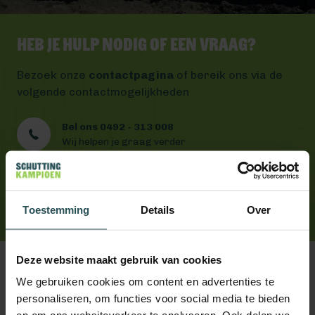
Heb je hulp nodig of een vraag?
Bezoek onze
contactpagina
of bereik ons via de
volgende contactmogelijkheden
Bel ons 0492 - 313 008
Wij helpen je graag verder
Mail ons
Antwoord binnen één werkdag
App ons
Toestemming
Handig toch?
Details
Over
Deze website maakt gebruik van cookies
We gebruiken cookies om content en advertenties te
personaliseren, om functies voor social media te bieden