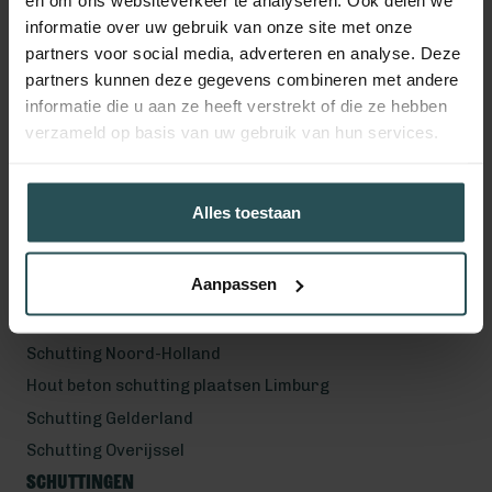
en om ons websiteverkeer te analyseren. Ook delen we
Volg ons!
informatie over uw gebruik van onze site met onze
partners voor social media, adverteren en analyse. Deze
partners kunnen deze gegevens combineren met andere
informatie die u aan ze heeft verstrekt of die ze hebben
Werkgebied
verzameld op basis van uw gebruik van hun services.
Hout beton schutting plaatsen Helmond
Hout beton schutting plaatsen Vught
Alles toestaan
Hout beton schutting plaatsen Den Bosch
Hout beton schutting plaatsen Uden
Aanpassen
Schutting Noord-Brabant
Schutting Zuid-Holland
Schutting Noord-Holland
Hout beton schutting plaatsen Limburg
Schutting Gelderland
Schutting Overijssel
Schuttingen